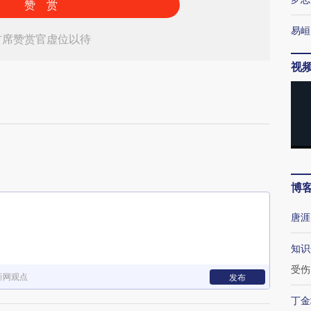
赞 赏
易峘
首席赞赏官虚位以待
视
博
唐涯
知识
受伤
新网观点
发布
丁金