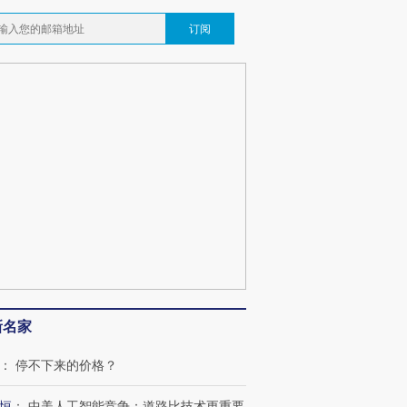
订阅
新名家
：
停不下来的价格？
恒
：
中美人工智能竞争：道路比技术更重要