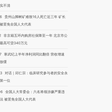
实不清
36
贵州山脚树矿难致16人死亡近三年 矿长
被罢免全国人大代表
2
非京籍五环内购房社保降至一年 北京市公
最高可贷340万元
7
寒武纪上半年净利润同比翻倍 营收增速
放缓
53
对话｜邱仁宗：临床研究参与者的安全永
第一位
06
全国人大常委会：六名将领涉嫌严重违
法 被罢免全国人大代表