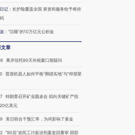
日记
：
长护险覆盖全国 筹资和服务给予将持
码
波
：
“沉睡”的10万亿元公积金
”还是“人道危
湖北宜昌局部短时降雨
哈尔滨遭遇短时极端强降
新文章
撕裂西班牙
128毫米 紧急转移近
雨 3小时累计雨量超80毫
秘鲁纳斯
4000人
米
13人遇难
46
离岸信托90天补税窗口期疑问
00
普渡机器人如何平衡“脚踏实地”与“仰望星
？
进第四届链博
【商旅对话】华住集团
57
特朗普召开矿业圆桌会 拟向关键矿产投
技“链”接产
【特别呈现】寻找100种
CFO：不靠规模取胜，华
【特别呈
有意思的生活方式·第三对
住三大增长引擎是什么？
有意思的
20亿美元
09
美日联合干预汇率，为何影响了黄金
32
“90后”农民工讨薪涉刑案发回重审 因部