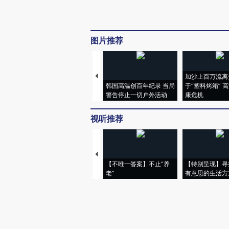
图片推荐
加沙上百万流离
韩国高温创百年纪录 当局
于“塑料烤箱” 
警告停止一切户外活动
康危机
视听推荐
【不唯一答案】不止“养
【特别呈现】寻
老”
有意思的生活方