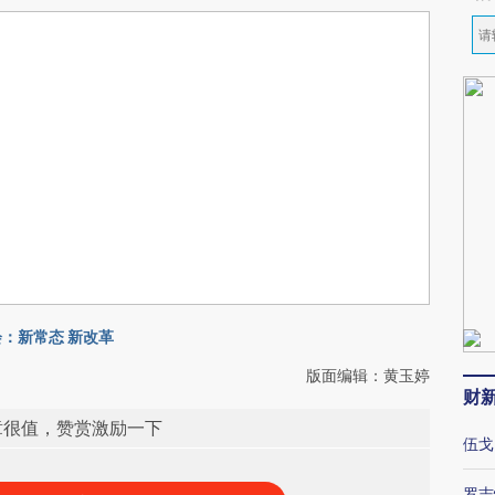
：新常态 新改革
版面编辑：黄玉婷
财
章很值，赞赏激励一下
伍戈
罗志