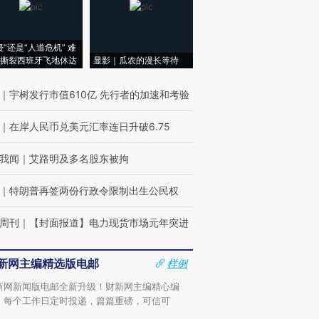
侵”还是“人道危机” 难
撕裂西班牙飞地休达
显影｜瓜农的漫长等待
｜
宇树发行市值610亿 先行者的加速和考验
｜
在岸人民币兑美元汇率连日升破6.75
我闻
｜
艾路明及多名股东被拘
｜
特朗普再签两份行政令限制出生公民权
周刊
｜
【封面报道】电力现货市场元年突进
新网主编精选版电邮
样例
新网新闻版电邮全新升级！财新网主编精心编
，每个工作日定时投递，篇篇重磅，可信可
。