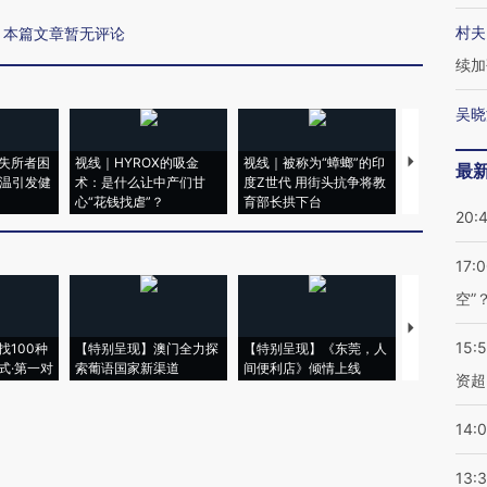
村夫
本篇文章暂无评论
续加
吴晓
失所者困
视线｜HYROX的吸金
视线｜被称为“蟑螂”的印
视线｜“入侵
最
高温引发健
术：是什么让中产们甘
度Z世代 用街头抗争将教
机”？难民潮
心“花钱找虐”？
育部长拱下台
飞地休达
20:
17:
空”
【推广】走
15:
找100种
【特别呈现】澳门全力探
【特别呈现】《东莞，人
会，让数智科
式·第一对
索葡语国家新渠道
间便利店》倾情上线
业
资超
14:
13: