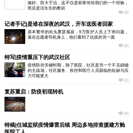
做好。防大于治，这不仅是前辈传给我们的一个经验，
而且是活生生的教训
(
0
)
记者手记|是谁在深夜的武汉，开车送医者回家
原本繁华的街头萧瑟孤寂，9万医护人员上下班问题，
落在志愿者司机身上，他们看到了抗疫的另一面
(
0
)
特写|疫情重压下的武汉社区
疫情防控关键时期，除了医院，社区是另一个不见硝烟
的主战场，社区服务、疾控和医疗人员面临的短缺与压
力可能更大
(
1
)
复苏重启：防疫初现转机
(
0
)
特稿|任城监狱疫情爆雷后续 周边多地排查援建方舱
医院工人