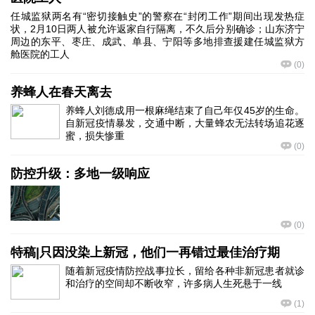
任城监狱两名有“密切接触史”的警察在“封闭工作”期间出现发热症
状，2月10日两人被允许返家自行隔离，不久后分别确诊；山东济宁
周边的东平、枣庄、成武、单县、宁阳等多地排查援建任城监狱方
舱医院的工人
(
0
)
养蜂人在春天离去
养蜂人刘德成用一根麻绳结束了自己年仅45岁的生命。
自新冠疫情暴发，交通中断，大量蜂农无法转场追花逐
蜜，损失惨重
(
0
)
防控升级：多地一级响应
(
0
)
特稿|只因没染上新冠，他们一再错过最佳治疗期
随着新冠疫情防控战事拉长，留给各种非新冠患者就诊
和治疗的空间却不断收窄，许多病人生死悬于一线
(
1
)