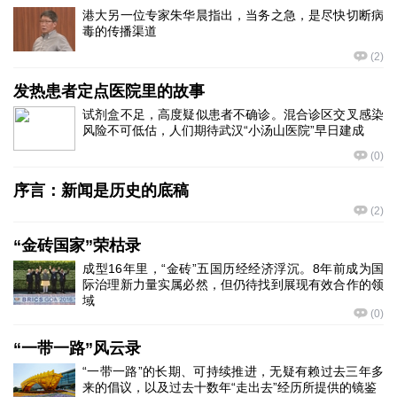
港大另一位专家朱华晨指出，当务之急，是尽快切断病
毒的传播渠道
(
2
)
发热患者定点医院里的故事
试剂盒不足，高度疑似患者不确诊。混合诊区交叉感染
风险不可低估，人们期待武汉“小汤山医院”早日建成
(
0
)
序言：新闻是历史的底稿
(
2
)
“金砖国家”荣枯录
成型16年里，“金砖”五国历经经济浮沉。8年前成为国
际治理新力量实属必然，但仍待找到展现有效合作的领
域
(
0
)
“一带一路”风云录
“一带一路”的长期、可持续推进，无疑有赖过去三年多
来的倡议，以及过去十数年“走出去”经历所提供的镜鉴