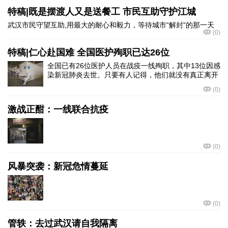
特稿|既是摆渡人又是送餐工 市民互助守护江城
武汉市民守望互助,用最大的耐心和毅力，等待城市“解封”的那一天
(
0
)
特稿|仁心赴国难 全国医护殉职已达26位
全国已有26位医护人员在战疫一线殉职，其中13位因感
染新冠肺炎去世。只要有人记得，他们就没有真正离开
(
0
)
激战正酣：一线联合抗疫
(
0
)
风暴突袭：新冠危情蔓延
(
0
)
管轶：去过武汉请自我隔离