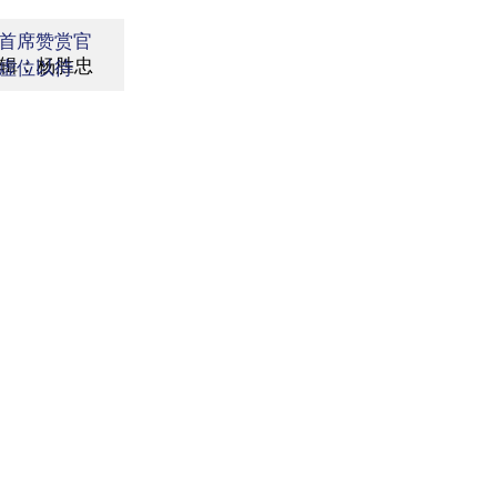
首席赞赏官
辑：杨胜忠
虚位以待