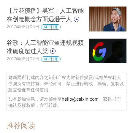
【片花预播】吴军：人工智能
在创造概念方面远逊于人
2017年08月05日
APP打开
谷歌：人工智能审查违规视频
准确度超过人类
2017年08月02日
APP打开
财新网所刊载内容之知识产权为财新传媒及/或相关权利人
专属所有或持有。未经许可，禁止进行转载、摘编、复制及
建立镜像等任何使用。
如有意愿转载，请发邮件至
hello@caixin.com
，获得书面
确认及授权后，方可转载。
推荐阅读