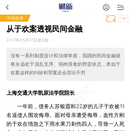
中国改革
T中
从于欢案透视民间金融
2017年05月01日第3期
没有一系列制度设计和法律举措，我国的民间金融就
将永远处于混乱无序、弱肉强食的野蛮状态，类似于
欢案这样的纠纷和罪案还会层出不穷
上海交通大学凯原法学院院长
一年前，债务人苏银霞和22岁的儿子于欢被11
名逼债人围攻侮辱。面对母亲遭受侮辱，血性方刚
的于欢在情急之下用水果刀刺伤四人，导致一人死