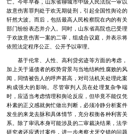
亡。今年早春，山东省聊城市中级人民法院一审以
故意伤害罪判处于欢无期徒刑，引起全国性舆论的
轩然大波。而后，包括最高人民检察院在内的有关
部门纷纷表态并介入。同时，山东省高院也已受理
于欢故意伤害一案的二审，组成合议庭，并表示将
依照法定程序公正、公开予以审理。
基于伦常、人性、高利贷劣迹等方面的考虑，
加上关于逼债者的权势背景与当地结构性腐败的风
闻，同情被告人的呼声甚高，对司法机关处理此案
构成强大的影响。尽管审判人员在处理复杂争端
时，应适当考虑情理和舆论反应，但毕竟不能仅凭
朴素的正义感就匆忙做出判断，必须冷静分析案件
发生的来龙去脉和具体情节，充分权衡各种利害关
系。除了审讯本身可能涉及的二审裁决结果，法学
研究者还应透过案件，进一步考察犬牙交错的问题