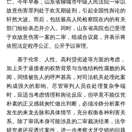
亡。今年早春，山东省聊城市中级人民法院一审以
故意伤害罪判处于欢无期徒刑，引起全国性舆论的
轩然大波。而后，包括最高人民检察院在内的有关
部门纷纷表态并介入。同时，山东省高院也已受理
于欢故意伤害一案的二审，组成合议庭，并表示将
依照法定程序公正、公开予以审理。
基于伦常、人性、高利贷劣迹等方面的考虑，
加上关于逼债者的权势背景与当地结构性腐败的风
闻，同情被告人的呼声甚高，对司法机关处理此案
构成强大的影响。尽管审判人员在处理复杂争端
时，应适当考虑情理和舆论反应，但毕竟不能仅凭
朴素的正义感就匆忙做出判断，必须冷静分析案件
发生的来龙去脉和具体情节，充分权衡各种利害关
系。除了审讯本身可能涉及的二审裁决结果，法学
研究者还应透过案件，进一步考察犬牙交错的问题