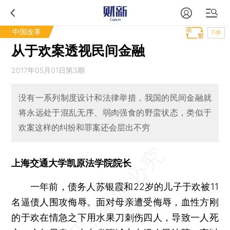
中国改革
T中
从于欢案透视民间金融
2017年05月01日第3期
没有一系列制度设计和法律举措，我国的民间金融就
将永远处于混乱无序、弱肉强食的野蛮状态，类似于
欢案这样的纠纷和罪案还会层出不穷
上海交通大学凯原法学院院长
一年前，债务人苏银霞和22岁的儿子于欢被11
名逼债人围攻侮辱。面对母亲遭受侮辱，血性方刚
的于欢在情急之下用水果刀刺伤四人，导致一人死