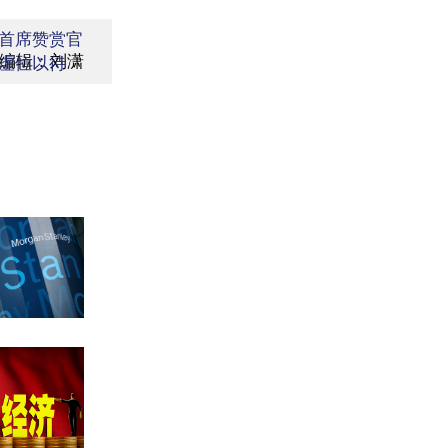
首席赞赏官
编辑：刘潇
虚位以待