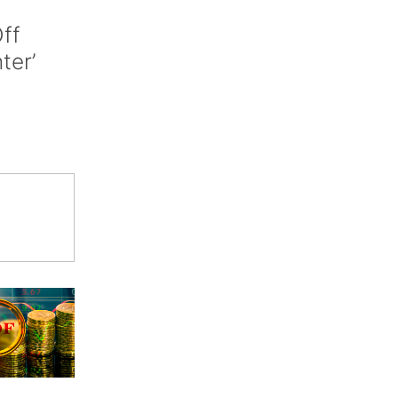
ff
nter’