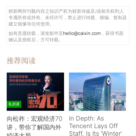
财新网所刊载内容之知识产权为财新传媒及/或相关权利人
专属所有或持有。未经许可，禁止进行转载、摘编、复制及
建立镜像等任何使用。
如有意愿转载，请发邮件至
hello@caixin.com
，获得书面
确认及授权后，方可转载。
推荐阅读
私房课
In Depth: As
向松祚：宏观经济70
Tencent Lays Off
讲，带你了解国内外
Staff, Is Its ‘Winter’
经济大局