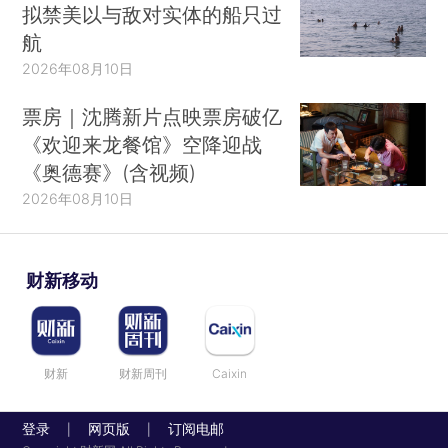
拟禁美以与敌对实体的船只过
航
2026年08月10日
票房｜沈腾新片点映票房破亿
《欢迎来龙餐馆》空降迎战
《奥德赛》(含视频)
2026年08月10日
财新移动
财新
财新周刊
Caixin
登录
网页版
订阅电邮
|
|