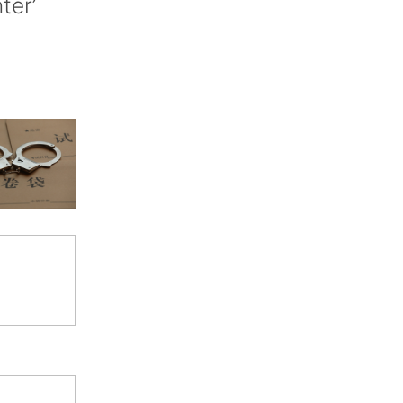
nter’