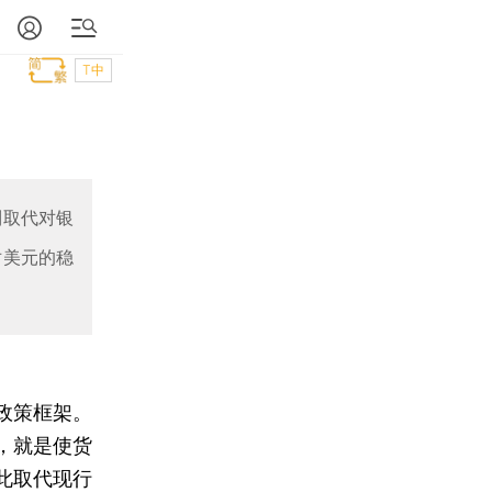
T中
制取代对银
对美元的稳
政策框架。
，就是使货
此取代现行