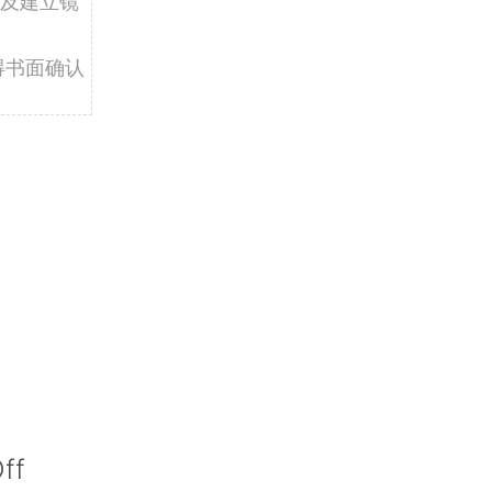
及建立镜
得书面确认
ff