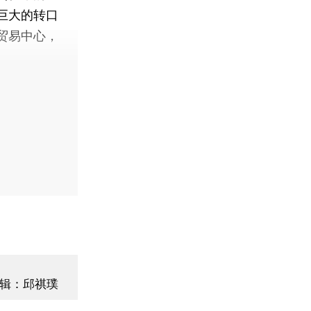
巨大的转口
贸易中心，
辑：邱祺璞