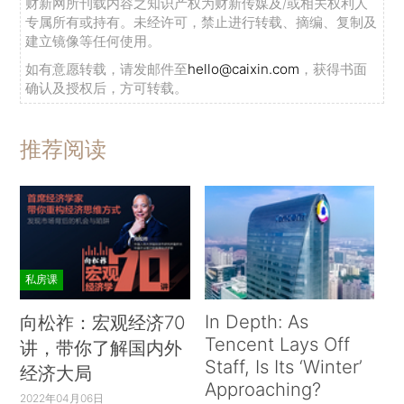
财新网所刊载内容之知识产权为财新传媒及/或相关权利人
专属所有或持有。未经许可，禁止进行转载、摘编、复制及
建立镜像等任何使用。
如有意愿转载，请发邮件至
hello@caixin.com
，获得书面
确认及授权后，方可转载。
推荐阅读
私房课
In Depth: As
向松祚：宏观经济70
Tencent Lays Off
讲，带你了解国内外
Staff, Is Its ‘Winter’
经济大局
Approaching?
2022年04月06日