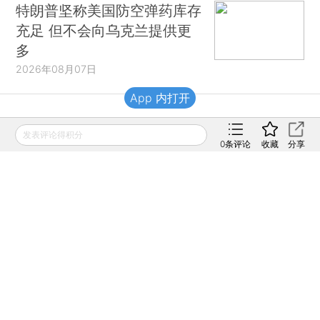
特朗普坚称美国防空弹药库存
充足 但不会向乌克兰提供更
多
2026年08月07日
App 内打开
财新移动
发表评论得积分
0
条评论
收藏
分享
财新
财新周刊
Caixin
登录
网页版
订阅电邮
|
|
Copyright 财新网 All Rights Reserved