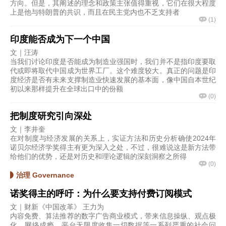
方向。但是，其阐述的理念和政策主张值得重视，它们在很大程度
上是他与特朗普的共识，而且在民主党内也不乏支持者
(
1
)
印度能否成为下一个中国
文｜汪涛
当我们讨论印度是否能成为制造业强国时，我们并不是指印度要取
代或即将取代中国成为世界工厂。这个难度较大。真正的问题是印
度经济是否有未来支撑制造业快速发展的基本面，像中国自本世纪
初以来那样提升在全球出口中的份额
(
0
)
把制度研究引向深处
文｜李井奎
在对制度与经济发展的关系上，实证方法和历史分析确使2024年
诺贝尔经济学奖得主有更为深入之处，不过，很难说这是新方法带
给他们的优势，还是对历史和理论逻辑的深刻洞察之所得
(
0
)
治理 Governance
诺奖得主的呼吁：为什么要支持付费订阅模式
文｜财新《中国改革》 王力为
内容免费、算法推荐的数字广告商业模式，带来信息操纵、观点极
化、网络成瘾、平台无限度收集一切数据等一系列严重的社会问