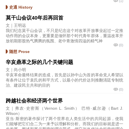
(
1
)
史通 History
莫干山会议40年后再回首
文｜王明远
我们纪念莫干山会议，不只是纪念这个对改革开放事业起过一定推
动作用的会议本身，更重要是缅怀那个时代青年群体，重温改革开
放初期那股热气腾腾的氛围、老中青激情四溢的精气神
(
0
)
随想 Prose
辛亥鼎革之际的几个关键问题
文｜尚小明
辛亥革命最终结果的造成，首先是以孙中山为首的革命党人希望以
有条件让位于袁氏的和平方式，以最小的代价达到推翻清廷专制统
治、建设民主共和的目的
(
0
)
跨越社会和经济两个世界
文｜弗农·史密斯（Vernon L. Smith） 巴特·威尔逊（Bart J.
Wilson）
亚当·斯密的著作探讨了两个世界在人类生活中的共同起源，使我
们能够把它们合二为一来予以理解和分析。而我们的目标就是进一