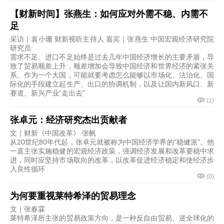
【财新时间】张燕生：如何应对外需不稳、内需不
足
采访｜袁小珊 财新视听主持人 嘉宾｜张燕生 中国宏观经济研究院
研究员
需求不足、进口不足始终是过去几年中国经济增长的主要矛盾，导
致了贸易顺差上升，顺差增加会导致中国经济和世界经济的紧张关
系。作为一个大国，可能就要考虑怎么能够以市场化、法治化、国
际化的手段建立起生产、出口的协调机制，以及让国内新风口、新
赛道、新兴产业“走出去”
(
1
)
张卓元：经济研究杰出贡献者
文｜财新《中国改革》 张帆
从20世纪80年代起，张卓元就被称为中国经济学界的“稳健派”。他
一直主张实施稳健的宏观经济政策，强调经济发展和改革要稳中求
进，同时应坚持市场取向的改革，以改革促进经济稳定和使经济步
入良性循环
(
0
)
为何要重视莱特希泽的贸易理念
文｜张春霖
莱特希泽所主张的贸易政策方向，是一种反自由贸易、逆全球化的