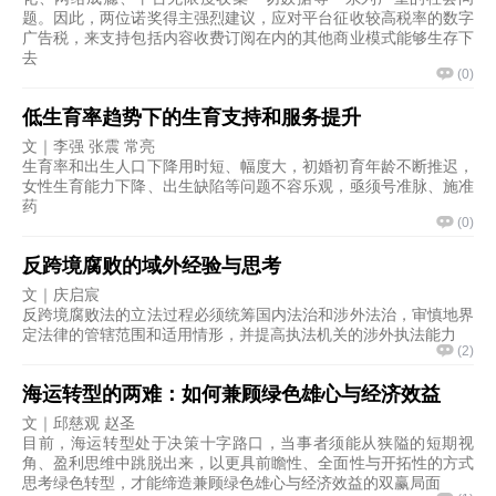
题。因此，两位诺奖得主强烈建议，应对平台征收较高税率的数字
广告税，来支持包括内容收费订阅在内的其他商业模式能够生存下
去
(
0
)
低生育率趋势下的生育支持和服务提升
文｜李强 张震 常亮
生育率和出生人口下降用时短、幅度大，初婚初育年龄不断推迟，
女性生育能力下降、出生缺陷等问题不容乐观，亟须号准脉、施准
药
(
0
)
反跨境腐败的域外经验与思考
文｜庆启宸
反跨境腐败法的立法过程必须统筹国内法治和涉外法治，审慎地界
定法律的管辖范围和适用情形，并提高执法机关的涉外执法能力
(
2
)
海运转型的两难：如何兼顾绿色雄心与经济效益
文｜邱慈观 赵圣
目前，海运转型处于决策十字路口，当事者须能从狭隘的短期视
角、盈利思维中跳脱出来，以更具前瞻性、全面性与开拓性的方式
思考绿色转型，才能缔造兼顾绿色雄心与经济效益的双赢局面