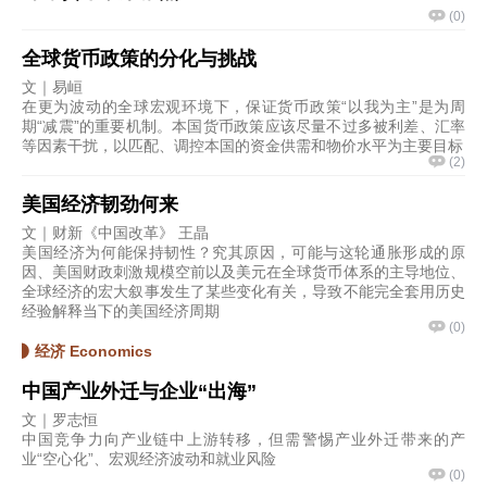
(
0
)
全球货币政策的分化与挑战
文｜易峘
在更为波动的全球宏观环境下，保证货币政策“以我为主”是为周
期“减震”的重要机制。本国货币政策应该尽量不过多被利差、汇率
等因素干扰，以匹配、调控本国的资金供需和物价水平为主要目标
(
2
)
美国经济韧劲何来
文｜财新《中国改革》 王晶
美国经济为何能保持韧性？究其原因，可能与这轮通胀形成的原
因、美国财政刺激规模空前以及美元在全球货币体系的主导地位、
全球经济的宏大叙事发生了某些变化有关，导致不能完全套用历史
经验解释当下的美国经济周期
(
0
)
经济 Economics
中国产业外迁与企业“出海”
文｜罗志恒
中国竞争力向产业链中上游转移，但需警惕产业外迁带来的产
业“空心化”、宏观经济波动和就业风险
(
0
)