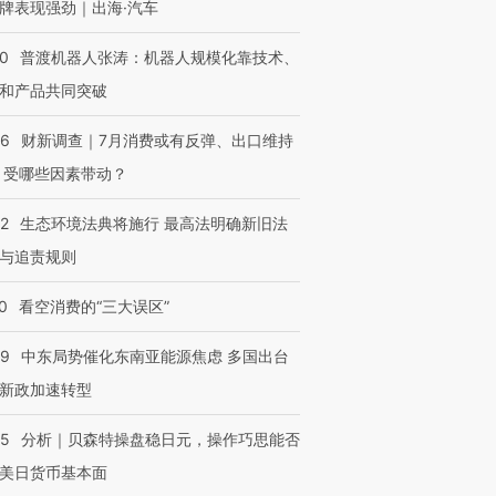
牌表现强劲｜出海·汽车
00
普渡机器人张涛：机器人规模化靠技术、
和产品共同突破
56
财新调查｜7月消费或有反弹、出口维持
 受哪些因素带动？
42
生态环境法典将施行 最高法明确新旧法
与追责规则
0
看空消费的“三大误区”
59
中东局势催化东南亚能源焦虑 多国出台
新政加速转型
05
分析｜贝森特操盘稳日元，操作巧思能否
美日货币基本面