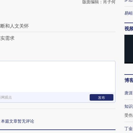
版面编辑：肖子何
易峘
判断和人文关怀
视
现实需求
博
唐涯
新网观点
发布
知识
受伤
本篇文章暂无评论
丁金