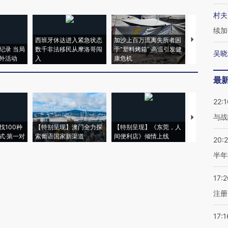
村夫
续加
西班牙休达进入紧急状态
加沙上百万流离失所者困
视线｜HYR
纪录 当局
数千非法移民从摩洛哥闯
于“塑料烤箱” 高温引发健
术：是什么
吴晓
外活动
入
康危机
心“花钱找虐
最
22:1
与战
【推广】走
找100种
【特别呈现】澳门全力探
【特别呈现】《东莞，人
会，让数智科
式·第一对
索葡语国家新渠道
间便利店》倾情上线
业
20:
半年
17:2
注册
17:1