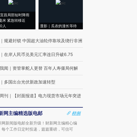
宜昌局部短时降雨
8毫米 紧急转移近
00人
显影｜瓜农的漫长等待
｜
规避封锁 中国超大油轮停靠埃及绕行非洲
｜
在岸人民币兑美元汇率连日升破6.75
我闻
｜
资管掌舵人更替 百年人寿僵局何解
｜
多国出台光伏新政加速转型
周刊
｜
【封面报道】电力现货市场元年突进
新网主编精选版电邮
样例
新网新闻版电邮全新升级！财新网主编精心编
，每个工作日定时投递，篇篇重磅，可信可
。