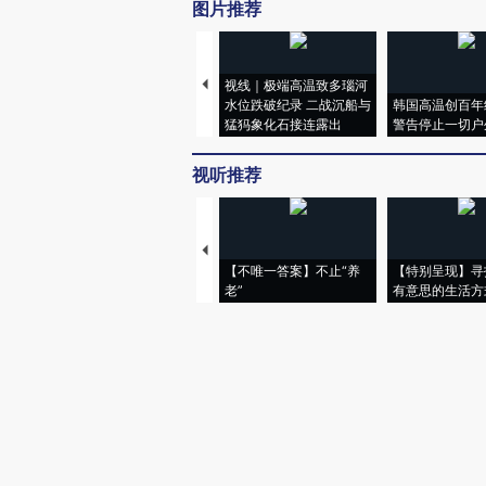
图片推荐
视线｜极端高温致多瑙河
水位跌破纪录 二战沉船与
韩国高温创百年
猛犸象化石接连露出
警告停止一切户
视听推荐
【不唯一答案】不止“养
【特别呈现】寻
老”
有意思的生活方