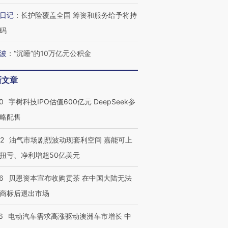
日记
：
长护险覆盖全国 筹资和服务给予将持
码
OX的吸金
马航飞行员跨国走私7万
视线｜被称为“蟑螂”的印
让中产们甘
粒摇头丸 尿检体内含3种
度Z世代 用街头抗争将教
秘鲁纳斯
波
：
“沉睡”的10万亿元公积金
”？
毒品
育部长拱下台
13人遇难
新文章
0
宇树科技IPO估值600亿元 DeepSeek参
略配售
进第四届链博
【商旅对话】华住集团
技“链”接产
【特别呈现】寻找100种
CFO：不靠规模取胜，华
【特别呈
有意思的生活方式·第三对
住三大增长引擎是什么？
有意思的
22
油气市场剧烈波动现套利空间 嘉能可上
扭亏、净利增超50亿美元
6
贝恩资本宣布收购贡茶 在中国大陆无法
商标后退出市场
6
电动汽车需求高涨驱动澳洲车市增长 中