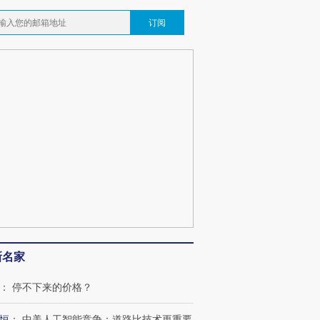
订阅
新名家
：
停不下来的价格？
恒
：
中美人工智能竞争：道路比技术更重要