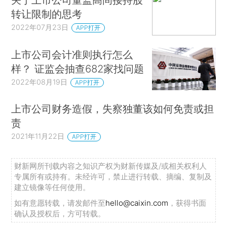
转让限制的思考
2022年07月23日
APP打开
上市公司会计准则执行怎么
样？ 证监会抽查682家找问题
2022年08月19日
APP打开
上市公司财务造假，失察独董该如何免责或担
责
2021年11月22日
APP打开
财新网所刊载内容之知识产权为财新传媒及/或相关权利人
专属所有或持有。未经许可，禁止进行转载、摘编、复制及
建立镜像等任何使用。
如有意愿转载，请发邮件至
hello@caixin.com
，获得书面
确认及授权后，方可转载。