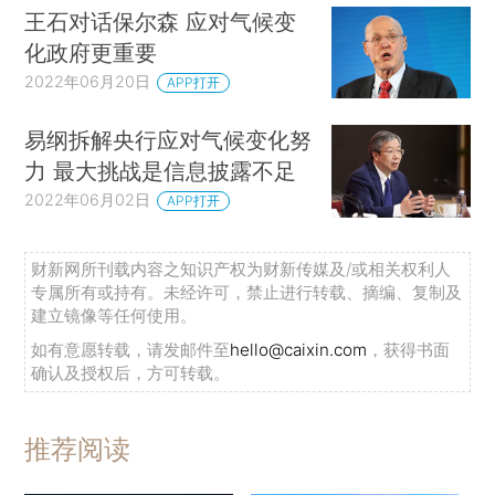
王石对话保尔森 应对气候变
化政府更重要
2022年06月20日
APP打开
易纲拆解央行应对气候变化努
力 最大挑战是信息披露不足
2022年06月02日
APP打开
财新网所刊载内容之知识产权为财新传媒及/或相关权利人
专属所有或持有。未经许可，禁止进行转载、摘编、复制及
建立镜像等任何使用。
如有意愿转载，请发邮件至
hello@caixin.com
，获得书面
确认及授权后，方可转载。
推荐阅读