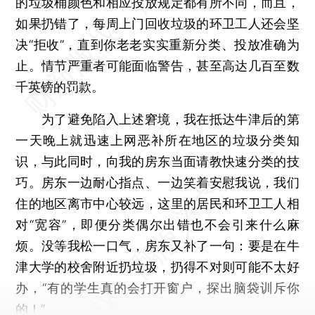
的垃圾桶颜色和相应投放规定都有所不同，而且，
如果扔错了，每周上门回收垃圾的环卫工人还会坚
决“拒收”，直到你老老实实重新分类、投放准确为
止。情节严重者可能面临警告，甚至高达几百至数
千英镑的罚款。
为了避免陷入上述窘境，我在抵达牛津后的第
一天晚上就迅速上网恶补所在地区的垃圾分类知
识，与此同时，向我的房东当面请教快速分类的技
巧。房东一边耐心指点、一边笑着安慰我说，我们
住的地区离市中心较远，这里的居民和环卫工人相
对“宽容”，即便分类偶尔出错也不会引来什么麻
烦。没等我松一口气，房东又补了一句：要是在牛
津大学的校舍附近扔垃圾，扔得不对则可能不太好
办，“有的学生真的会打开窗户，探出脑袋训斥你
的！”