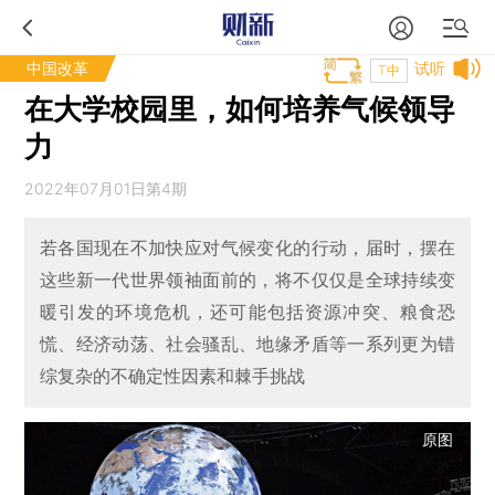
中国改革
试听
T中
在大学校园里，如何培养气候领导
力
2022年07月01日第4期
若各国现在不加快应对气候变化的行动，届时，摆在
这些新一代世界领袖面前的，将不仅仅是全球持续变
暖引发的环境危机，还可能包括资源冲突、粮食恐
慌、经济动荡、社会骚乱、地缘矛盾等一系列更为错
综复杂的不确定性因素和棘手挑战
原图