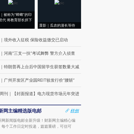
｜被称为“蟑螂”的印
世代 将教育部长拱下
显影｜瓜农的漫长等待
｜
境外收入征税 保险收益缴交已启动
｜
河南“三支一扶”考试舞弊 警方介入侦查
｜
特朗普再上台后中国留学生获签数量大减
｜
广州开发区产业园REIT较发行价“腰斩”
周刊
｜
【封面报道】电力现货市场元年突进
新网主编精选版电邮
样例
新网新闻版电邮全新升级！财新网主编精心编
，每个工作日定时投递，篇篇重磅，可信可
。