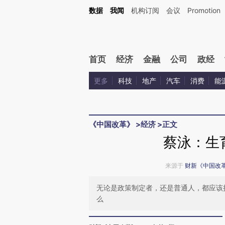
数据
我闻
机构订阅
会议
Promotion
首页
经济
金融
公司
政经
更多
科技
地产
汽车
消费
能
《中国改革》
>
经济
>
正文
蔡泳：生
来源于
财新《中国改
无论是政策制定者，还是普通人，都应该
么