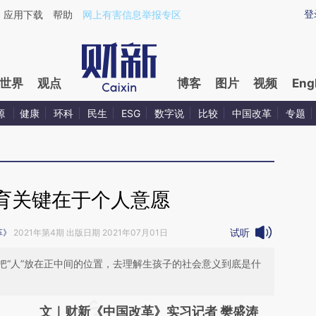
登
应用下载
帮助
网上有害信息举报专区
世界
观点
博客
图片
视频
Eng
源
健康
环科
民生
ESG
数字说
比较
中国改革
专题
育关键在于个人意愿
试听
革》
2021年第4期 出版日期 2021年07月01日
把“人”放在正中间的位置，去理解生孩子的社会意义到底是什
文｜财新《中国改革》实习记者 樊盛涛