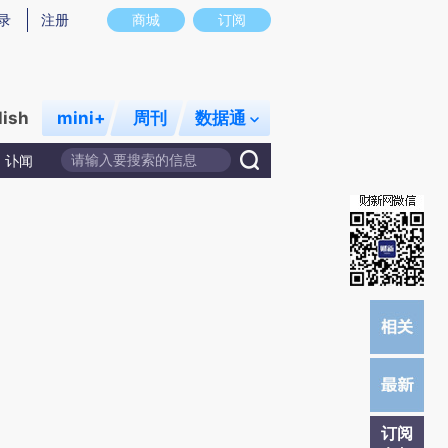
录
注册
商城
订阅
lish
mini+
周刊
数据通
讣闻
订阅