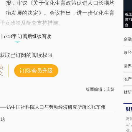
报，审议《关于优化生育政策促进人口长期均
衡发展的决定》。会议指出，进一步优化生育
视线
度Z
子女政策及配套支持措施。
台
5743字 订阅后继续阅读
金融
政经
获取已订阅的阅读权限
世界
员
订阅/会员升级
文
地产
版面编辑：庄妍
财新
——访中国社科院人口与劳动经济研究所所长张车伟
财
问题
财
写
引