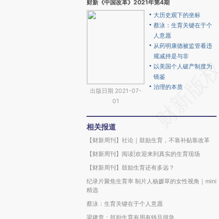
财新《中国改革》2021年第4期
大历史观下的坐标
蔡泳：生育关键在于个
人意愿
从药明康德被监管看违
规减持是与非
以美国个人破产制度为
镜鉴
治理的本质
出版日期 2021-07-
01
相关报道
【财新周刊】社论｜鼓励生育，不靠补贴靠改革
【财新周刊】阅读|欢迎来到真实的生育现场
【财新周刊】鼓励生育还有多远？
纪录片聚焦生育率 制片人杨媛草的女性视角｜mini
精选
蔡泳：生育关键在于个人意愿
梁建章：鼓励生育有用有钱且很急