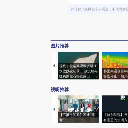
评论仅代表网友个人观点，不代表财
图片推荐
视线｜极端高温致多瑙河
水位跌破纪录 二战沉船与
韩国高温创百年
猛犸象化石接连露出
警告停止一切户
视听推荐
【不唯一答案】不止“养
【特别呈现】寻
老”
有意思的生活方