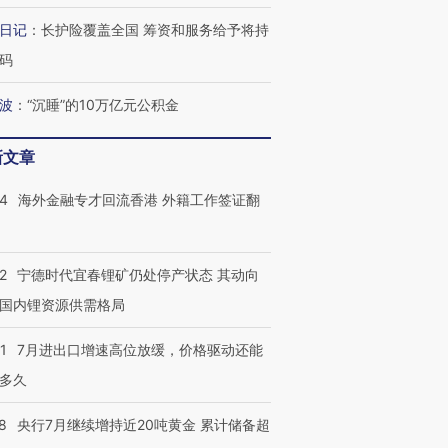
日记
：
长护险覆盖全国 筹资和服务给予将持
码
波
：
“沉睡”的10万亿元公积金
新文章
14
海外金融专才回流香港 外籍工作签证翻
2
宁德时代宜春锂矿仍处停产状态 其动向
国内锂资源供需格局
1
7月进出口增速高位放缓，价格驱动还能
多久
8
央行7月继续增持近20吨黄金 累计储备超