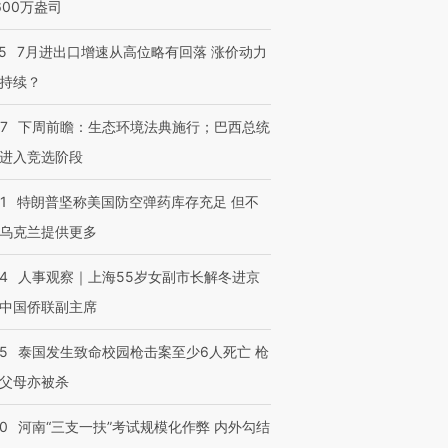
600万盎司
5
7月进出口增速从高位略有回落 涨价动力
持续？
07
下周前瞻：生态环境法典施行；巴西总统
进入竞选阶段
1
特朗普坚称美国防空弹药库存充足 但不
乌克兰提供更多
24
人事观察｜上海55岁女副市长解冬进京
中国侨联副主席
45
泰国发生致命校园枪击案至少6人死亡 枪
父母亦被杀
40
河南“三支一扶”考试规模化作弊 内外勾结