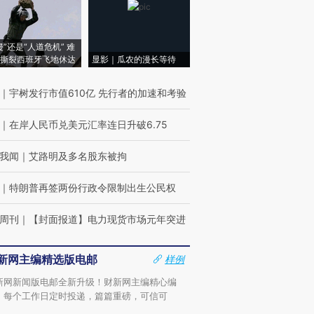
侵”还是“人道危机” 难
撕裂西班牙飞地休达
显影｜瓜农的漫长等待
｜
宇树发行市值610亿 先行者的加速和考验
｜
在岸人民币兑美元汇率连日升破6.75
我闻
｜
艾路明及多名股东被拘
｜
特朗普再签两份行政令限制出生公民权
周刊
｜
【封面报道】电力现货市场元年突进
新网主编精选版电邮
样例
新网新闻版电邮全新升级！财新网主编精心编
，每个工作日定时投递，篇篇重磅，可信可
。