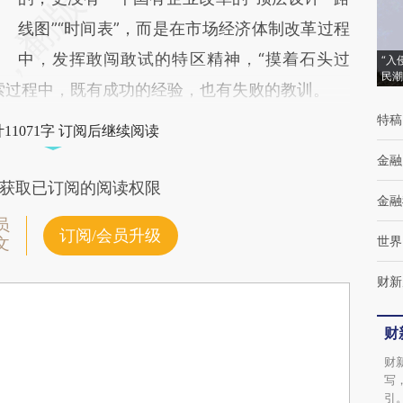
线图”“时间表”，而是在市场经济体制改革过程
中，发挥敢闯敢试的特区精神，“摸着石头过
“入
民潮
索过程中，既有成功的经验，也有失败的教训。
特稿
11071字 订阅后继续阅读
金融
获取已订阅的阅读权限
金融
员
订阅/会员升级
世界
文
财新
财
财
写
引