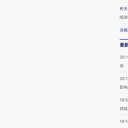
村夫
续加
吴晓
最
20:
倍
20:1
影响
19:5
持续
19:1