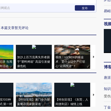
新网观点
发布
易峘
视
本篇文章暂无评论
加沙上百万流离失所者困
视线｜HYROX的吸金
马航飞行员
纪录 当局
于“塑料烤箱” 高温引发健
术：是什么让中产们甘
粒摇头丸 尿
外活动
康危机
心“花钱找虐”？
毒品
博
唐涯
知识
【推广】走
受伤
找100种
【特别呈现】澳门全力探
【特别呈现】《东莞，人
会，让数智科
式·第一对
索葡语国家新渠道
间便利店》倾情上线
业
丁金