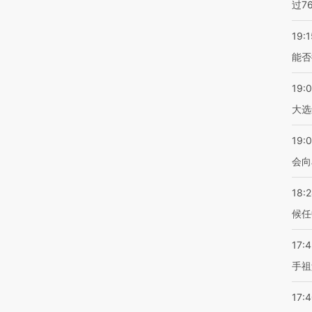
过7
19:1
能否
19:
大选
19:0
会向
18:
候任
17:
手祖
17: