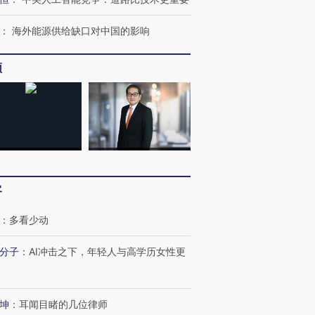
：
海外能源供给缺口对中国的影响
频
跨国走私7万
视线｜被称为“蟑螂”的印
视线｜“入侵”还是“人道危
检体内含3种
度Z世代 用街头抗争将教
机”？难民潮撕裂西班牙
秘鲁纳斯
育部长拱下台
飞地休达
13人遇难
客
：
多看少动
分子
：
AI冲击之下，年轻人与高学历女性更
进第四届链博
【商旅对话】华住集团
技“链”接产
【特别呈现】寻找100种
CFO：不靠规模取胜，华
【特别呈
有意思的生活方式·第三对
住三大增长引擎是什么？
有意思的
坤
：
耳闻目睹的几位律师