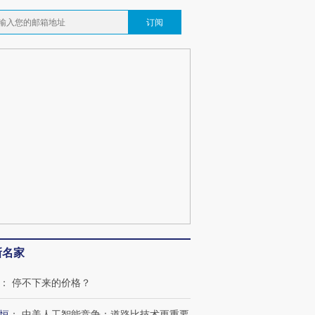
订阅
新名家
：
停不下来的价格？
恒
：
中美人工智能竞争：道路比技术更重要