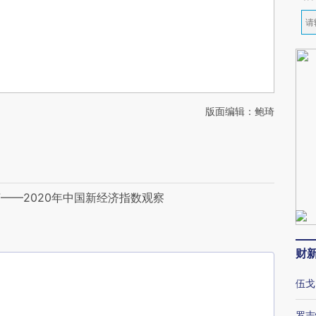
版面编辑：鲍琦
——2020年中国新经济指数观察
财
伍戈
罗志