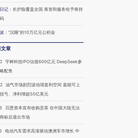
进第四届链博
【商旅对话】华住集团
日记
：
长护险覆盖全国 筹资和服务给予将持
技“链”接产
【特别呈现】寻找100种
CFO：不靠规模取胜，华
【特别呈
有意思的生活方式·第三对
住三大增长引擎是什么？
有意思的
码
波
：
“沉睡”的10万亿元公积金
新文章
0
宇树科技IPO估值600亿元 DeepSeek参
略配售
22
油气市场剧烈波动现套利空间 嘉能可上
扭亏、净利增超50亿美元
6
贝恩资本宣布收购贡茶 在中国大陆无法
商标后退出市场
6
电动汽车需求高涨驱动澳洲车市增长 中