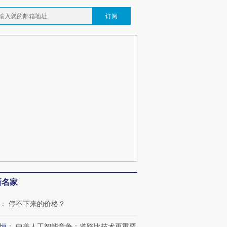
订阅
新名家
：
停不下来的价格？
恒
：
中美人工智能竞争：道路比技术更重要