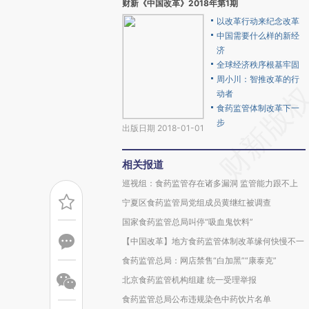
财新《中国改革》2018年第1期
以改革行动来纪念改革
中国需要什么样的新经
济
全球经济秩序根基牢固
周小川：智推改革的行
动者
食药监管体制改革下一
步
出版日期 2018-01-01
相关报道
巡视组：食药监管存在诸多漏洞 监管能力跟不上
宁夏区食药监管局党组成员黄继红被调查
国家食药监管总局叫停“吸血鬼饮料”
【中国改革】地方食药监管体制改革缘何快慢不一
食药监管总局：网店禁售“白加黑”“康泰克”
北京食药监管机构组建 统一受理举报
食药监管总局公布违规染色中药饮片名单