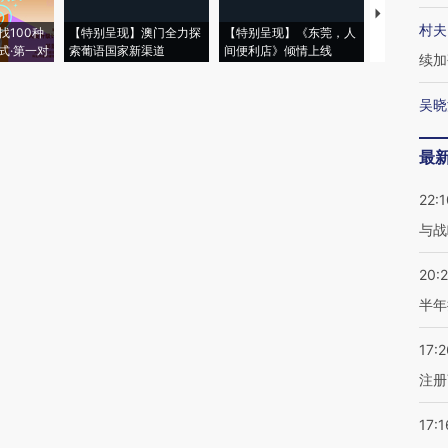
【推广】走
村夫
找100种
【特别呈现】澳门全力探
【特别呈现】《东莞，人
会，让数智科
式·第一对
索葡语国家新渠道
间便利店》倾情上线
业
续加
吴晓
最
22:1
与战
20:
半年
17:2
注册
17:1