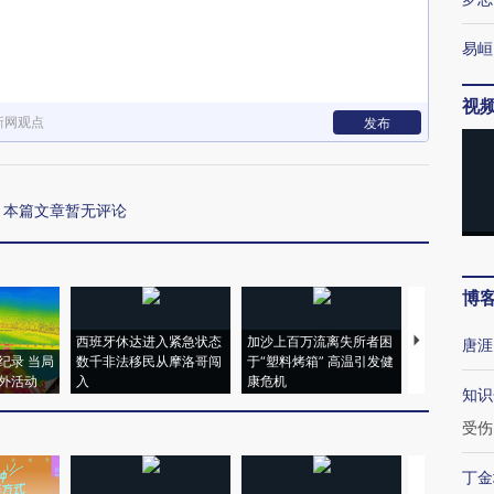
下
易峘
视
新网观点
发布
本篇文章暂无评论
博
西班牙休达进入紧急状态
加沙上百万流离失所者困
视线｜HYR
唐涯
纪录 当局
数千非法移民从摩洛哥闯
于“塑料烤箱” 高温引发健
术：是什么
外活动
入
康危机
心“花钱找虐
知识
受伤
丁金