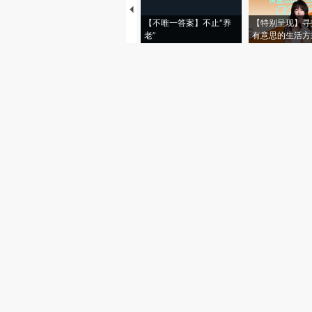
【不唯一答案】不止“养
【特别呈现】寻
老”
有意思的生活方