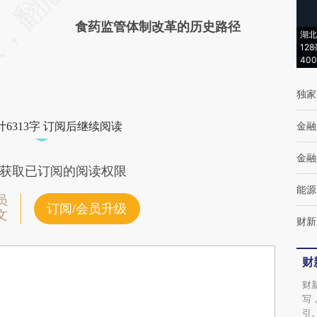
食药监管体制改革的历史路径
湖北
12
40
独家
金融
6313字 订阅后继续阅读
金融
获取已订阅的阅读权限
能源
员
订阅/会员升级
文
财新
财
财
写
引