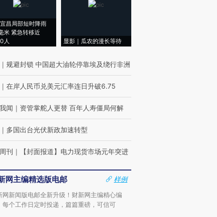
宜昌局部短时降雨
8毫米 紧急转移近
00人
显影｜瓜农的漫长等待
｜
规避封锁 中国超大油轮停靠埃及绕行非洲
｜
在岸人民币兑美元汇率连日升破6.75
我闻
｜
资管掌舵人更替 百年人寿僵局何解
｜
多国出台光伏新政加速转型
周刊
｜
【封面报道】电力现货市场元年突进
新网主编精选版电邮
样例
新网新闻版电邮全新升级！财新网主编精心编
，每个工作日定时投递，篇篇重磅，可信可
。