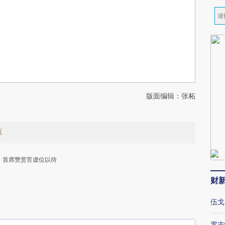
版面编辑：张柘
值
首席赞赏官虚位以待
财
伍戈
罗志