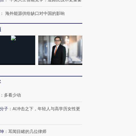
：
海外能源供给缺口对中国的影响
频
客
OX的吸金
马航飞行员跨国走私7万
视线｜被称为“蟑螂”的印
：
多看少动
让中产们甘
粒摇头丸 尿检体内含3种
度Z世代 用街头抗争将教
秘鲁纳斯
”？
毒品
育部长拱下台
13人遇难
分子
：
AI冲击之下，年轻人与高学历女性更
坤
：
耳闻目睹的几位律师