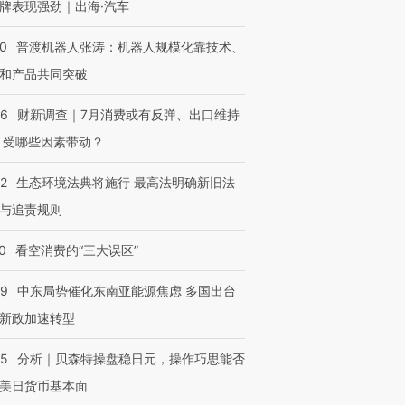
牌表现强劲｜出海·汽车
00
普渡机器人张涛：机器人规模化靠技术、
和产品共同突破
56
财新调查｜7月消费或有反弹、出口维持
 受哪些因素带动？
42
生态环境法典将施行 最高法明确新旧法
与追责规则
0
看空消费的“三大误区”
59
中东局势催化东南亚能源焦虑 多国出台
新政加速转型
05
分析｜贝森特操盘稳日元，操作巧思能否
美日货币基本面