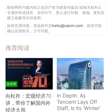
财新网所刊载内容之知识产权为财新传媒及/或相关权利人
专属所有或持有。未经许可，禁止进行转载、摘编、复制及
建立镜像等任何使用。
如有意愿转载，请发邮件至
hello@caixin.com
，获得书面
确认及授权后，方可转载。
推荐阅读
私房课
In Depth: As
向松祚：宏观经济70
Tencent Lays Off
讲，带你了解国内外
Staff, Is Its ‘Winter’
经济大局