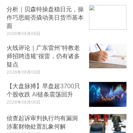
分析｜贝森特操盘稳日元，操
作巧思能否撬动美日货币基本
面
2026年08月06日
火线评论｜广东雷州“特教老
师招聘违规”很雷，仍有诸多
疑点
2026年08月06日
【大盘脉搏】早盘超3700只
个股收跌 AI链条震荡回升
2026年08月06日
侦查起诉审判执行均有漏洞
涉案财物处置乱象何解