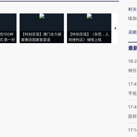
村夫
续加
【推广】走
吴晓
找100种
【特别呈现】澳门全力探
【特别呈现】《东莞，人
会，让数智科
式·第一对
索葡语国家新渠道
间便利店》倾情上线
业
最
18:
候任
17:
手祖
17:
提前
17:1