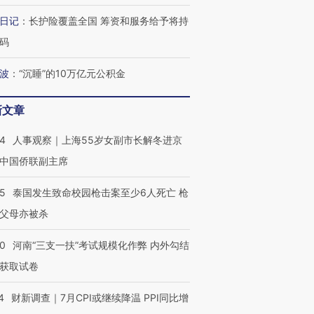
日记
：
长护险覆盖全国 筹资和服务给予将持
码
进第四届链博
【商旅对话】华住集团
波
：
“沉睡”的10万亿元公积金
技“链”接产
【特别呈现】寻找100种
CFO：不靠规模取胜，华
【特别呈
有意思的生活方式·第三对
住三大增长引擎是什么？
有意思的
新文章
24
人事观察｜上海55岁女副市长解冬进京
中国侨联副主席
45
泰国发生致命校园枪击案至少6人死亡 枪
父母亦被杀
40
河南“三支一扶”考试规模化作弊 内外勾结
获取试卷
4
财新调查｜7月CPI或继续降温 PPI同比增