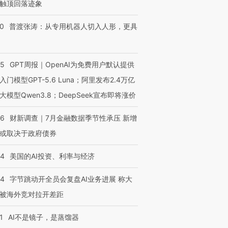
触顶回落迹象
00
普渡张涛：从专用机器人切入人形，更具
55
GPT周报｜OpenAI为免费用户默认提供
入门模型GPT-5.6 Luna；阿里发布2.4万亿
大模型Qwen3.8；DeepSeek宣布即将涨价
46
财新调查｜7月金融数据季节性承压 新增
或取决于政府债券
44
美国的AI投资、利率与经济
44
字节跳动开全员会复盘AI业务进展 称大
被海外竞对拉开差距
1
AI不是镜子，是蒸馏器