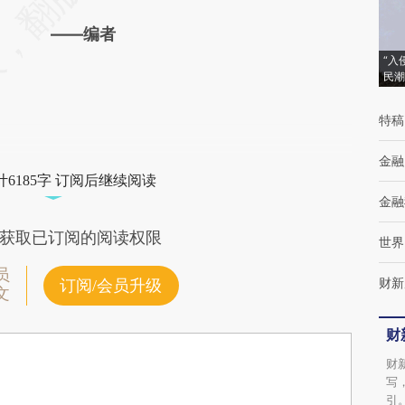
——编者
“入
民潮
特稿
金融
6185字 订阅后继续阅读
金融
获取已订阅的阅读权限
世界
员
财新
订阅/会员升级
文
财
财
写
引