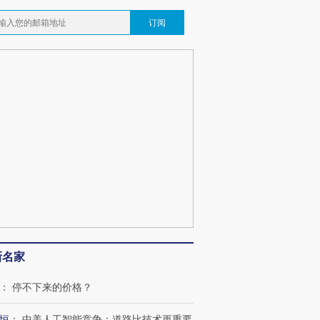
订阅
新名家
：
停不下来的价格？
恒
：
中美人工智能竞争：道路比技术更重要