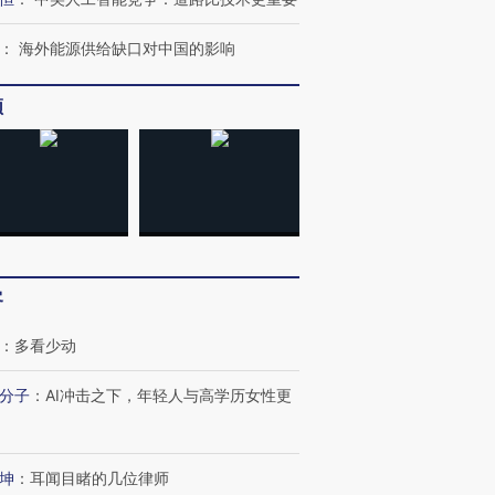
：
海外能源供给缺口对中国的影响
频
客
：
多看少动
分子
：
AI冲击之下，年轻人与高学历女性更
跨国走私7万
视线｜被称为“蟑螂”的印
视线｜“入侵”还是“人道危
检体内含3种
度Z世代 用街头抗争将教
机”？难民潮撕裂西班牙
秘鲁纳斯
育部长拱下台
飞地休达
13人遇难
坤
：
耳闻目睹的几位律师