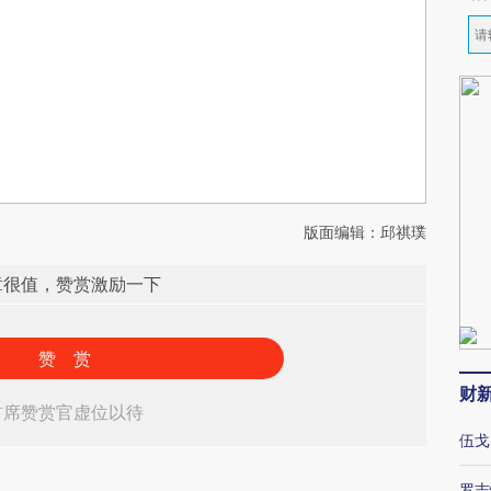
版面编辑：邱祺璞
章很值，赞赏激励一下
赞 赏
财
首席赞赏官虚位以待
伍戈
罗志