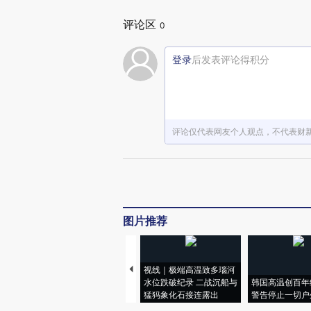
评论区
0
登录
后发表评论得积分
评论仅代表网友个人观点，不代表财
图片推荐
视线｜极端高温致多瑙河
水位跌破纪录 二战沉船与
韩国高温创百年
猛犸象化石接连露出
警告停止一切户