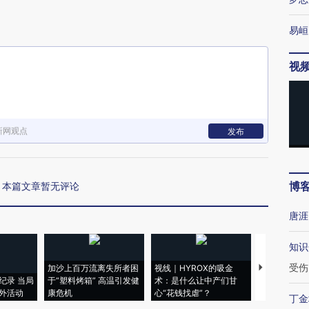
易峘
视
新网观点
发布
博
本篇文章暂无评论
唐涯
知识
受伤
加沙上百万流离失所者困
视线｜HYROX的吸金
马航飞行员
纪录 当局
于“塑料烤箱” 高温引发健
术：是什么让中产们甘
粒摇头丸 尿
外活动
康危机
心“花钱找虐”？
毒品
丁金