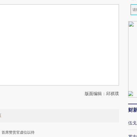
版面编辑：邱祺璞
财
值
伍戈
首席赞赏官虚位以待
罗志