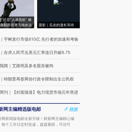
侵”还是“人道危机” 难
撕裂西班牙飞地休达
显影｜瓜农的漫长等待
｜
宇树发行市值610亿 先行者的加速和考验
｜
在岸人民币兑美元汇率连日升破6.75
我闻
｜
艾路明及多名股东被拘
｜
特朗普再签两份行政令限制出生公民权
周刊
｜
【封面报道】电力现货市场元年突进
新网主编精选版电邮
样例
新网新闻版电邮全新升级！财新网主编精心编
，每个工作日定时投递，篇篇重磅，可信可
。