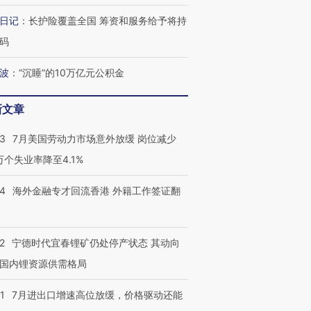
育部长拱下台
飞地休达
13人遇难
日记
：
长护险覆盖全国 筹资和服务给予将持
码
波
：
“沉睡”的10万亿元公积金
进第四届链博
【商旅对话】华住集团
技“链”接产
【特别呈现】寻找100种
CFO：不靠规模取胜，华
【特别呈
新文章
有意思的生活方式·第三对
住三大增长引擎是什么？
有意思的
43
7月美国劳动力市场意外放缓 岗位减少
3万个失业率降至4.1%
14
海外金融专才回流香港 外籍工作签证翻
2
宁德时代宜春锂矿仍处停产状态 其动向
国内锂资源供需格局
1
7月进出口增速高位放缓，价格驱动还能