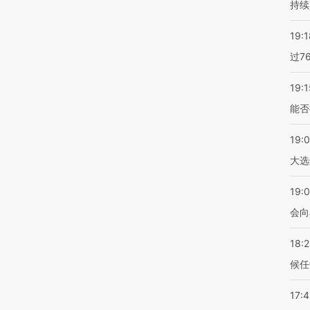
持续
19:1
过7
19:1
能否
19:
大选
19:0
会向
18:
候任
17: