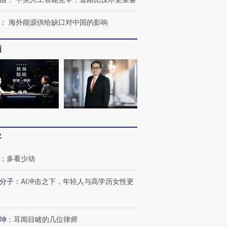
：
海外能源供给缺口对中国的影响
频
客
：
多看少动
分子
：
AI冲击之下，年轻人与高学历女性更
跨国走私7万
视线｜被称为“蟑螂”的印
视线｜“入侵”还是“人道危
坤
：
耳闻目睹的几位律师
检体内含3种
度Z世代 用街头抗争将教
机”？难民潮撕裂西班牙
秘鲁纳斯