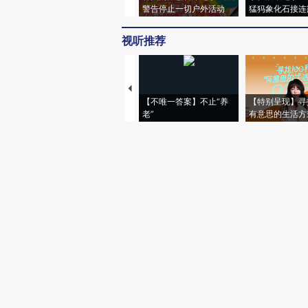
警告停止一切户外活动
猛犸象化石接连
视听推荐
【不唯一答案】不止“养
【特别呈现】寻
老”
有意思的生活方