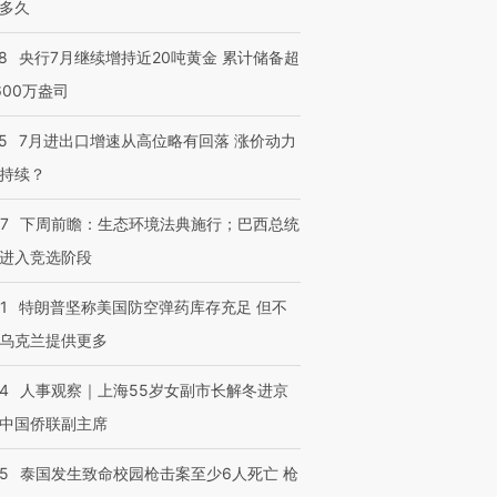
多久
8
央行7月继续增持近20吨黄金 累计储备超
600万盎司
5
7月进出口增速从高位略有回落 涨价动力
持续？
07
下周前瞻：生态环境法典施行；巴西总统
进入竞选阶段
1
特朗普坚称美国防空弹药库存充足 但不
乌克兰提供更多
24
人事观察｜上海55岁女副市长解冬进京
中国侨联副主席
45
泰国发生致命校园枪击案至少6人死亡 枪