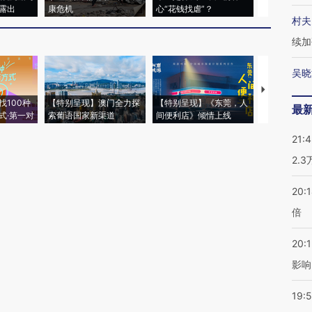
露出
康危机
心“花钱找虐”？
毒品
村夫
续加
吴晓
【推广】走
找100种
【特别呈现】澳门全力探
【特别呈现】《东莞，人
会，让数智科
最
式·第一对
索葡语国家新渠道
间便利店》倾情上线
业
21:
2.
20:
倍
20:1
影响
19:5