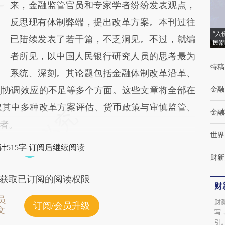
来，金融监管官员和专家学者纷纷发表观点，
反思现有体制弊端，提出改革方案。本刊过往
“入
已陆续发表了若干篇，不乏洞见。不过，就编
民潮
者所见，以中国人民银行研究人员的思考最为
特稿
系统、深刻。其论题包括金融体制改革沿革、
制协调效应的不足等多个方面。这些文章将全部在
金融
取其中多种改革方案评估、货币政策与审慎监管、
金融
者。
世界
计515字 订阅后继续阅读
财新
获取已订阅的阅读权限
财
员
财
订阅/会员升级
文
写
引