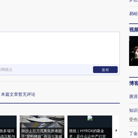
易峘
视
下
新网观点
发布
博
本篇文章暂无评论
唐涯
知识
受伤
致多瑙河
加沙上百万流离失所者困
视线｜HYROX的吸金
马航飞行员
丁金
二战沉船与
于“塑料烤箱” 高温引发健
术：是什么让中产们甘
粒摇头丸 尿