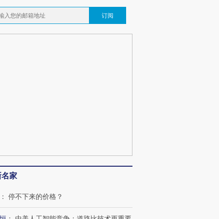
订阅
新名家
：
停不下来的价格？
恒
：
中美人工智能竞争：道路比技术更重要