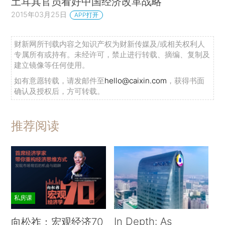
土耳其官员看好中国经济改革战略
2015年03月25日
APP打开
财新网所刊载内容之知识产权为财新传媒及/或相关权利人
专属所有或持有。未经许可，禁止进行转载、摘编、复制及
建立镜像等任何使用。
如有意愿转载，请发邮件至
hello@caixin.com
，获得书面
确认及授权后，方可转载。
推荐阅读
私房课
In Depth: As
向松祚：宏观经济70