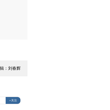
辑：刘春辉
+关注