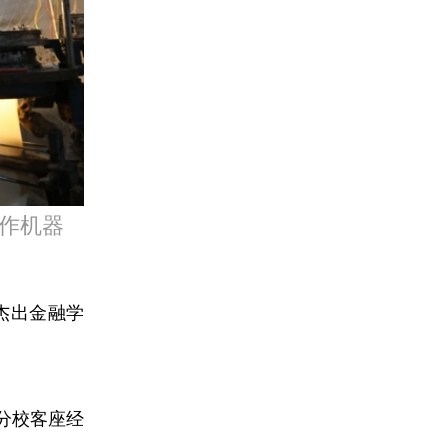
作机器
er杰出金融学
分校客座经