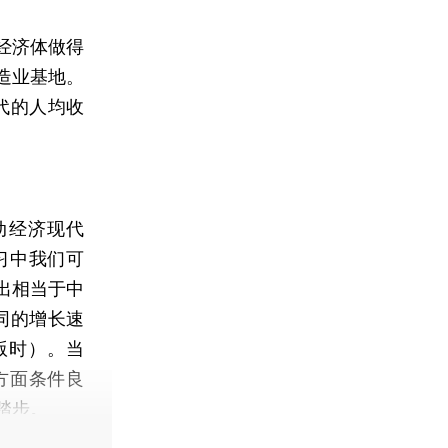
经济体做得
造业基地。
代的人均收
动经济现代
习中我们可
出相当于中
同的增长速
版时）。当
方面条件良
踏步。