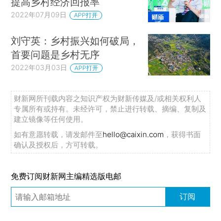
提高乡村经济回报率
2022年07月09日
APP打开
刘守英：乡村振兴如何破局，
首要问题是乡村无序
2022年03月03日
APP打开
财新网所刊载内容之知识产权为财新传媒及/或相关权利人
专属所有或持有。未经许可，禁止进行转载、摘编、复制及
建立镜像等任何使用。
如有意愿转载，请发邮件至
hello@caixin.com
，获得书面
确认及授权后，方可转载。
免费订阅财新网主编精选版电邮
订阅