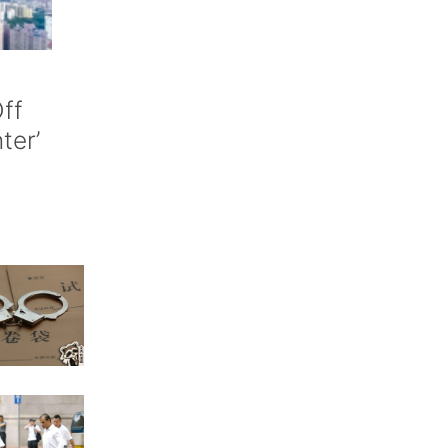
ff
nter’