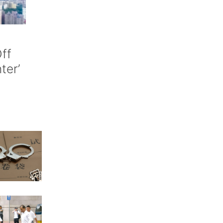
ff
nter’