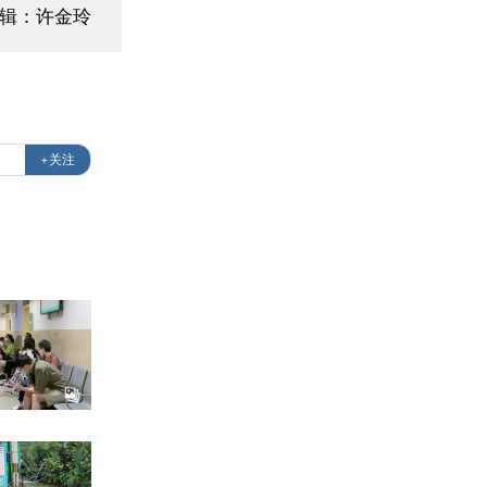
辑：许金玲
+关注