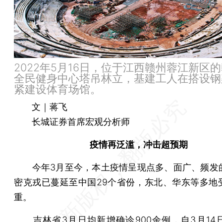
2022年5月16日，位于江西赣州蓉江新区
全民健身中心塔吊林立，基建工人在搭设钢
紧建设体育场馆。
文｜蒋飞
长城证券首席宏观分析师
疫情再泛滥，冲击超预期
今年3月至今，本土疫情呈现点多、面广、频发
密克戎已蔓延至中国29个省份，东北、华东等多地
重。
吉林省3月日均新增确诊900余例，自3月14