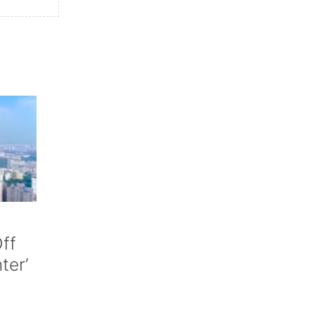
ff
nter’