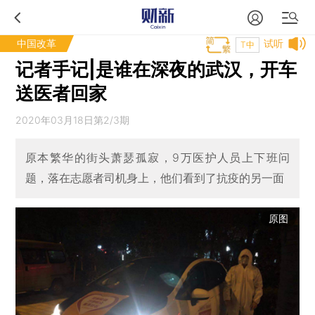
中国改革
试听
T中
记者手记|是谁在深夜的武汉，开车
送医者回家
2020年03月18日第2/3期
原本繁华的街头萧瑟孤寂，9万医护人员上下班问
题，落在志愿者司机身上，他们看到了抗疫的另一面
原图