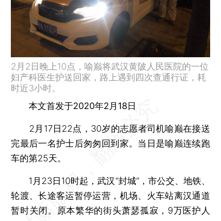
2月2日晚上10点，喻巅将武汉黄陂人民医院的一位
妇产科医生护送回家，路上遇到四次查通行证，耗
时近3小时。
本文首发于2020年2月18日
2月17日22点，30岁的志愿者司机喻巅在接送
完最后一名护士后匆匆回到家。当日是喻巅连续跑
车的第25天。
1月23日10时起，武汉“封城”，市公交、地铁、
轮渡、长途客运暂停运营，机场、火车站离汉通道
暂时关闭。原本繁华的街头萧瑟孤寂，9万医护人