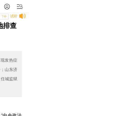
试听
T中
地排查
出现发热症
诊；山东济
建任城监狱
“中央政法