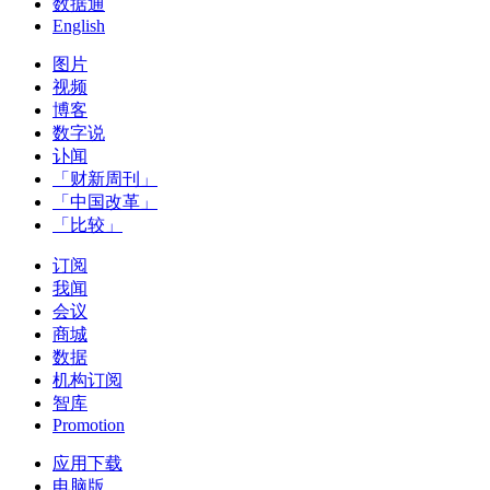
数据通
English
图片
视频
博客
数字说
讣闻
「财新周刊」
「中国改革」
「比较」
订阅
我闻
会议
商城
数据
机构订阅
智库
Promotion
应用下载
电脑版