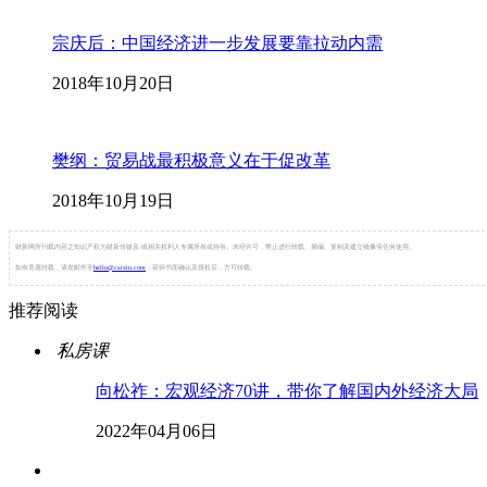
宗庆后：中国经济进一步发展要靠拉动内需
2018年10月20日
樊纲：贸易战最积极意义在于促改革
2018年10月19日
财新网所刊载内容之知识产权为财新传媒及/或相关权利人专属所有或持有。未经许可，禁止进行转载、摘编、复制及建立镜像等任何使用。
如有意愿转载，请发邮件至
hello@caixin.com
，获得书面确认及授权后，方可转载。
推荐阅读
私房课
向松祚：宏观经济70讲，带你了解国内外经济大局
2022年04月06日