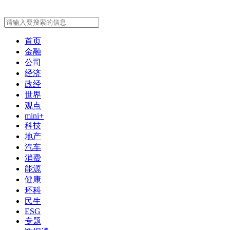
首页
金融
公司
经济
政经
世界
观点
mini+
科技
地产
汽车
消费
能源
健康
环科
民生
ESG
专题