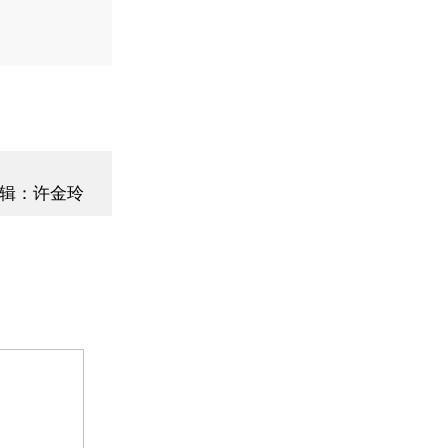
辑：许金玲