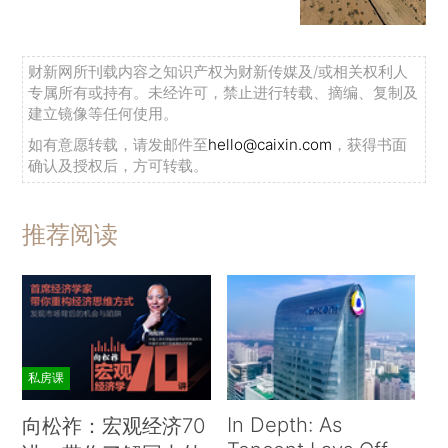
财新网所刊载内容之知识产权为财新传媒及/或相关权利人
专属所有或持有。未经许可，禁止进行转载、摘编、复制及
建立镜像等任何使用。
如有意愿转载，请发邮件至
hello@caixin.com
，获得书面
确认及授权后，方可转载。
推荐阅读
私房课
In Depth: As
向松祚：宏观经济70