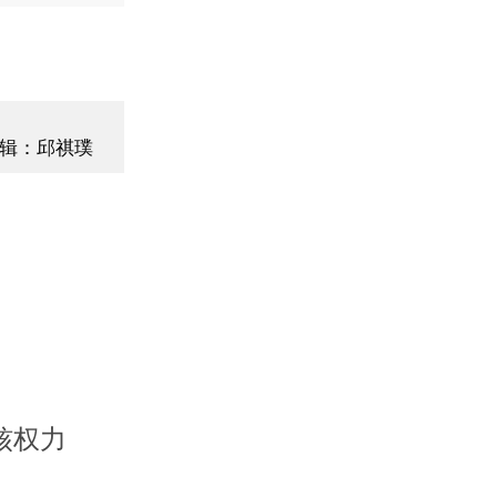
辑：邱祺璞
核权力