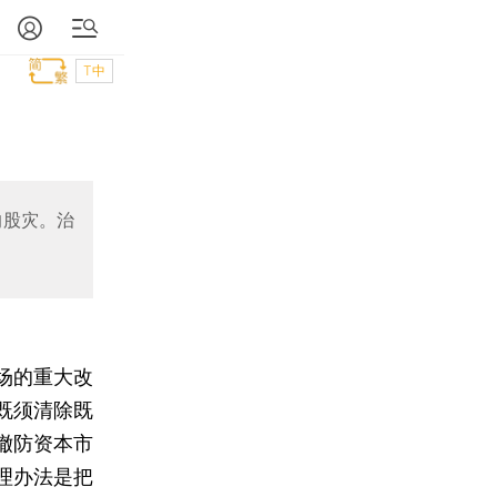
T中
的股灾。治
场的重大改
既须清除既
撤防资本市
理办法是把