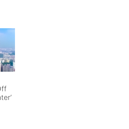
ff
nter’