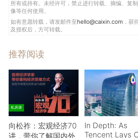
所有或持有。未经许可，禁止进行转载、摘编、复制
像等任何使用。
如有意愿转载，请发邮件至
hello@caixin.com
，获
及授权后，方可转载。
推荐阅读
私房课
In Depth: As
向松祚：宏观经济70
Tencent Lays O
讲，带你了解国内外