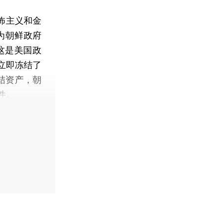
怖主义和金
裁为朝鲜政府
，这是美国政
立即冻结了
结资产，朝
件。