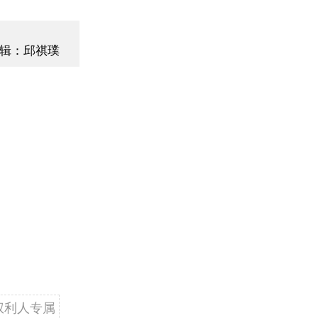
辑：邱祺璞
权利人专属