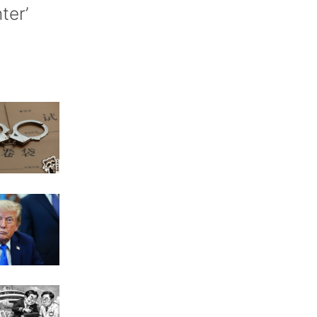
nter’