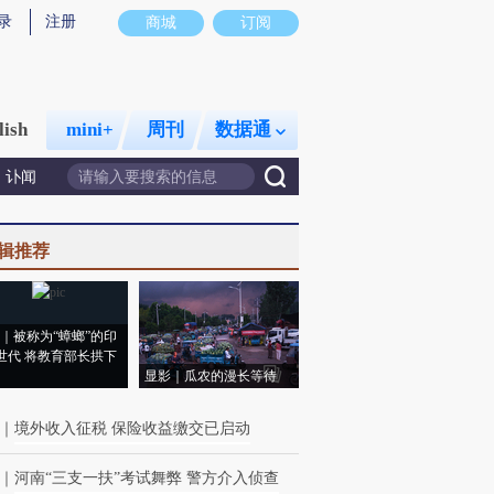
录
注册
商城
订阅
lish
mini+
周刊
数据通
讣闻
辑推荐
｜被称为“蟑螂”的印
世代 将教育部长拱下
显影｜瓜农的漫长等待
｜
境外收入征税 保险收益缴交已启动
｜
河南“三支一扶”考试舞弊 警方介入侦查