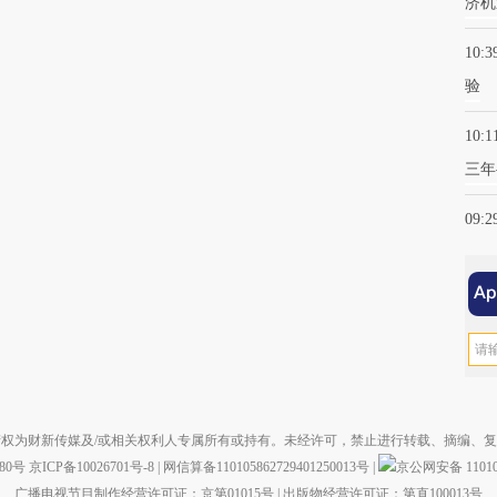
济机
10:3
验
10:1
三年
09:2
权为财新传媒及/或相关权利人专属所有或持有。未经许可，禁止进行转载、摘编、
880号
京ICP备10026701号-8
|
网信算备110105862729401250013号
|
京公网安备 110105
广播电视节目制作经营许可证：京第01015号
|
出版物经营许可证：第直100013号