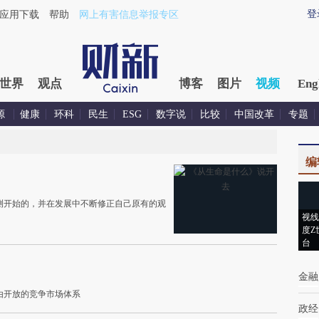
登
应用下载
帮助
网上有害信息举报专区
世界
观点
博客
图片
视频
Eng
源
健康
环科
民生
ESG
数字说
比较
中国改革
专题
编
测开始的，并在发展中不断修正自己原有的观
视线
度Z
台
金融
由开放的竞争市场体系
政经