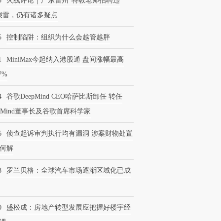
3
火线评论｜广东雷州“特教老师招聘违
很雷，仍有诸多疑点
5
控制陷阱：组织为什么会越管越胖
1
MiniMax今起纳入港股通 盘间涨幅最高
77%
4
谷歌DeepMind CEO哈萨比斯卸任 转任
epMind董事长及谷歌首席科学家
6
侦查起诉审判执行均有漏洞 涉案财物处置
何解
8
罗兰贝格：全球汽车市场逐渐区域化已成
0
盛松成：房地产转型发展应把握好楼宇经