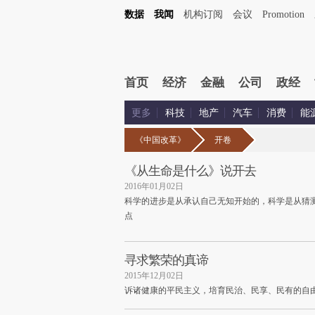
数据
我闻
机构订阅
会议
Promotion
首页
经济
金融
公司
政经
更多
科技
地产
汽车
消费
能
《中国改革》
开卷
《从生命是什么》说开去
2016年01月02日
科学的进步是从承认自己无知开始的，科学是从猜
点
寻求繁荣的真谛
2015年12月02日
诉诸健康的平民主义，培育民治、民享、民有的自