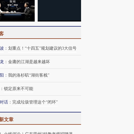
客
波
：
划重点！“十四五”规划建议的3大信号
龙
：
金庸的江湖是越来越坏
阳
：
我的洛杉矶“湖街客栈”
：
锁定原来不可能
对话
：
完成垃圾管理这个“闭环”
新文章