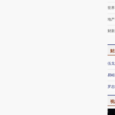
世界
地产
财新
财
伍戈
易峘
罗志
视