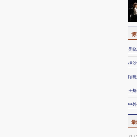
博
吴晓
押沙
顾晓
王烁
中外
最