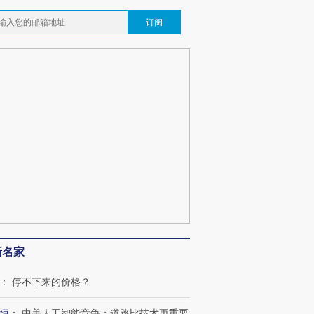
订阅
新名家
：
停不下来的价格？
恒
：
中美人工智能竞争：道路比技术更重要