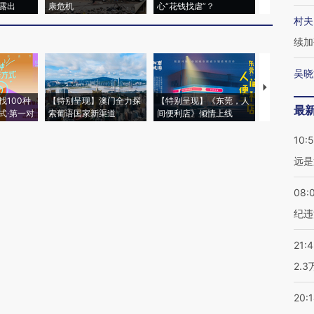
露出
康危机
心“花钱找虐”？
毒品
村夫
续加
吴晓
【推广】走
找100种
【特别呈现】澳门全力探
【特别呈现】《东莞，人
会，让数智科
最
式·第一对
索葡语国家新渠道
间便利店》倾情上线
业
10:
远是
08:
纪违
21:
2.
20: