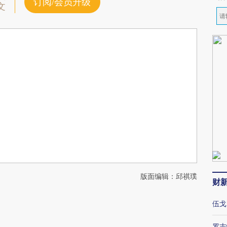
订阅/会员升级
文
版面编辑：邱祺璞
财
伍戈
罗志