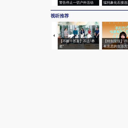
警告停止一切户外活动
猛犸象化石接连
视听推荐
【不唯一答案】不止“养
【特别呈现】寻
老”
有意思的生活方