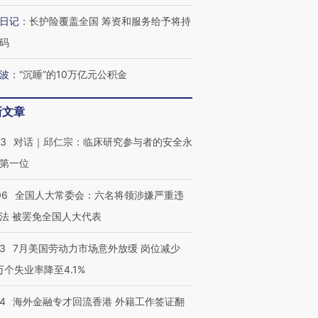
育部长拱下台
飞地休达
13人遇难
日记
：
长护险覆盖全国 筹资和服务给予将持
码
波
：
“沉睡”的10万亿元公积金
进第四届链博
【商旅对话】华住集团
技“链”接产
【特别呈现】寻找100种
CFO：不靠规模取胜，华
【特别呈
新文章
有意思的生活方式·第三对
住三大增长引擎是什么？
有意思的
53
对话｜邱仁宗：临床研究参与者的安全永
第一位
06
全国人大常委会：六名将领涉嫌严重违
法 被罢免全国人大代表
43
7月美国劳动力市场意外放缓 岗位减少
3万个失业率降至4.1%
14
海外金融专才回流香港 外籍工作签证翻