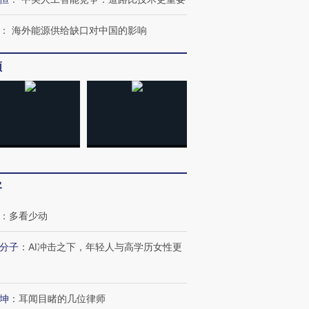
：
海外能源供给缺口对中国的影响
频
客
：
多看少动
分子
：
AI冲击之下，年轻人与高学历女性更
跨国走私7万
视线｜被称为“蟑螂”的印
视线｜“入侵”还是“人道危
坤
：
耳闻目睹的几位律师
检体内含3种
度Z世代 用街头抗争将教
机”？难民潮撕裂西班牙
秘鲁纳斯