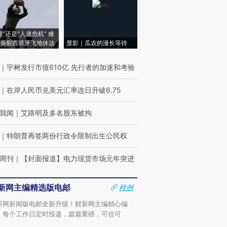
侵”还是“人道危机” 难
撕裂西班牙飞地休达
显影｜瓜农的漫长等待
｜
宇树发行市值610亿 先行者的加速和考验
｜
在岸人民币兑美元汇率连日升破6.75
我闻
｜
艾路明及多名股东被拘
｜
特朗普再签两份行政令限制出生公民权
周刊
｜
【封面报道】电力现货市场元年突进
新网主编精选版电邮
样例
新网新闻版电邮全新升级！财新网主编精心编
，每个工作日定时投递，篇篇重磅，可信可
。