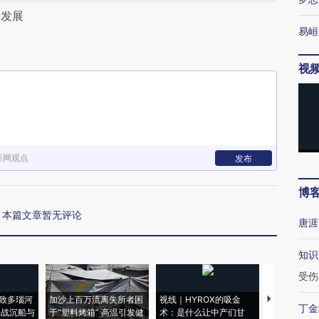
量发展
易峘
视
新网观点
发布
博
本篇文章暂无评论
唐涯
知识
受伤
致多瑙河
加沙上百万流离失所者困
视线｜HYROX的吸金
马航飞行员
丁金
二战沉船与
于“塑料烤箱” 高温引发健
术：是什么让中产们甘
粒摇头丸 尿