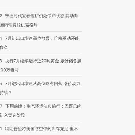
2
宁德时代宜春锂矿仍处停产状态 其动向
国内锂资源供需格局
1
7月进出口增速高位放缓，价格驱动还能
多久
8
央行7月继续增持近20吨黄金 累计储备超
600万盎司
5
7月进出口增速从高位略有回落 涨价动力
持续？
07
下周前瞻：生态环境法典施行；巴西总统
进入竞选阶段
1
特朗普坚称美国防空弹药库存充足 但不