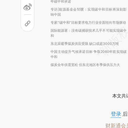
年碳中和承诺
专访|能源基金会邹骥：实现碳中和目标将深刻影
响中国
专家:“碳中和”目标要求电力行业全面转向市场驱动
国际能源署：没有碳捕获技术几乎不可能实现碳中
和
东北采暖季煤炭供应受限 缺口或超3000万吨
中国主动提升气候承诺目标 争取2060年前实现碳
中和
煤炭全年供需宽松 但东北地区冬季保供压力大
本文共计
登录
后
财新通会