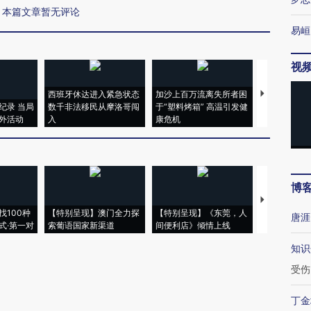
本篇文章暂无评论
易峘
视
西班牙休达进入紧急状态
加沙上百万流离失所者困
马航飞行员
纪录 当局
数千非法移民从摩洛哥闯
于“塑料烤箱” 高温引发健
粒摇头丸 尿
外活动
入
康危机
毒品
博
【推广】走
找100种
【特别呈现】澳门全力探
【特别呈现】《东莞，人
会，让数智科
唐涯
式·第一对
索葡语国家新渠道
间便利店》倾情上线
业
知识
受伤
丁金