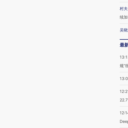
村夫
续加
吴晓
最
13:1
规”
13:
12:2
22.
12:1
De