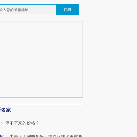
订阅
新名家
：
停不下来的价格？
恒
：
中美人工智能竞争：道路比技术更重要