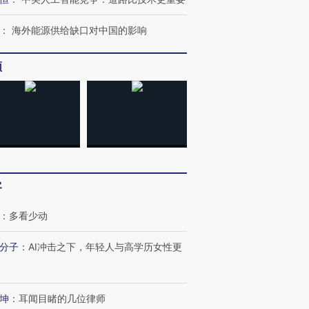
：
海外能源供给缺口对中国的影响
频
跨国走私7万
视线｜HY
检体内含3种
泽连斯基密集出访美英 索
秘鲁纳斯卡观光飞机坠毁
术：是什
要防空导弹“救急”
13人遇难
心“花钱找
客
进第四届链博
【商旅对话】华住集团
技“链”接产
【特别呈现】寻找100种
CFO：不靠规模取胜，华
【特别呈
：
多看少动
有意思的生活方式·第三对
住三大增长引擎是什么？
有意思的
分子
：
AI冲击之下，年轻人与高学历女性更
坤
：
耳闻目睹的几位律师