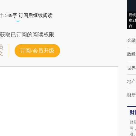
视线
1549字 订阅后继续阅读
度Z
台
获取已订阅的阅读权限
金融
员
订阅/会员升级
文
政经
世界
地产
财新
财
财
写
引