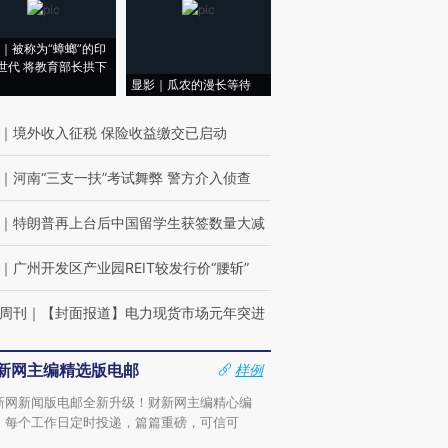
｜被称为“蟑螂”的印
世代 将教育部长拱下
显影｜瓜农的漫长等待
｜
境外收入征税 保险收益缴交已启动
｜
河南“三支一扶”考试舞弊 警方介入侦查
｜
特朗普再上台后中国留学生获签数量大减
｜
广州开发区产业园REIT较发行价“腰斩”
周刊
｜
【封面报道】电力现货市场元年突进
新网主编精选版电邮
样例
新网新闻版电邮全新升级！财新网主编精心编
，每个工作日定时投递，篇篇重磅，可信可
。