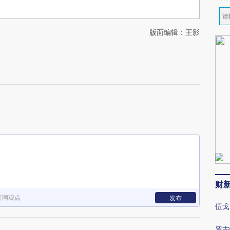
版面编辑：王影
财
新网观点
发布
伍戈
罗志