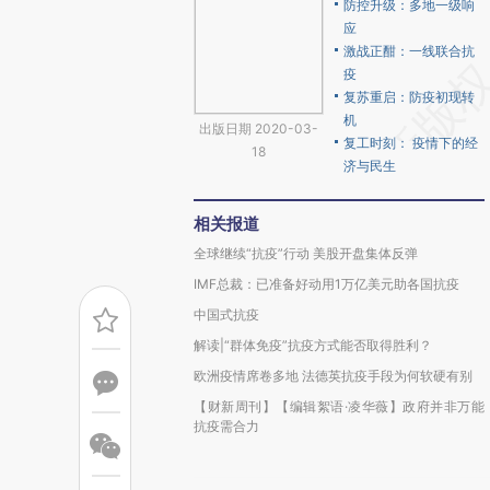
防控升级：多地一级响
应
激战正酣：一线联合抗
疫
复苏重启：防疫初现转
机
出版日期 2020-03-
复工时刻： 疫情下的经
18
济与民生
相关报道
全球继续“抗疫”行动 美股开盘集体反弹
IMF总裁：已准备好动用1万亿美元助各国抗疫
中国式抗疫
解读|“群体免疫”抗疫方式能否取得胜利？
欧洲疫情席卷多地 法德英抗疫手段为何软硬有别
【财新周刊】【编辑絮语·凌华薇】政府并非万能
抗疫需合力