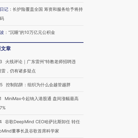
日记
：
长护险覆盖全国 筹资和服务给予将持
码
波
：
“沉睡”的10万亿元公积金
新文章
3
火线评论｜广东雷州“特教老师招聘违
很雷，仍有诸多疑点
05
控制陷阱：组织为什么会越管越胖
1
MiniMax今起纳入港股通 盘间涨幅最高
77%
4
谷歌DeepMind CEO哈萨比斯卸任 转任
epMind董事长及谷歌首席科学家