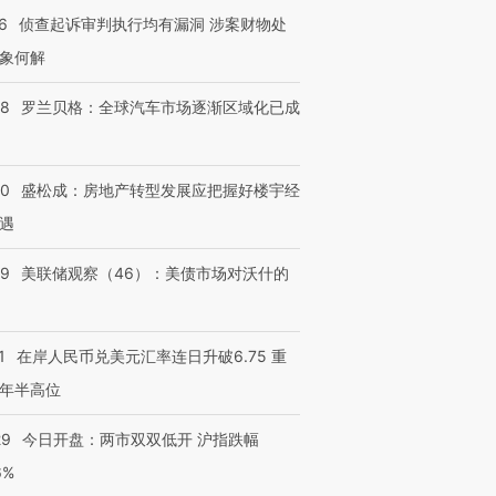
6
侦查起诉审判执行均有漏洞 涉案财物处
象何解
58
罗兰贝格：全球汽车市场逐渐区域化已成
50
盛松成：房地产转型发展应把握好楼宇经
遇
39
美联储观察（46）：美债市场对沃什的
1
在岸人民币兑美元汇率连日升破6.75 重
年半高位
29
今日开盘：两市双双低开 沪指跌幅
6%