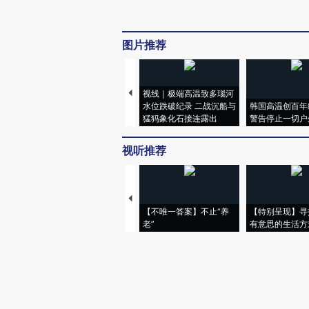
图片推荐
视线｜极端高温致多瑙河
水位跌破纪录 二战沉船与
韩国高温创百年
猛犸象化石接连露出
警告停止一切户
视听推荐
【不唯一答案】不止“养
【特别呈现】寻
老”
有意思的生活方