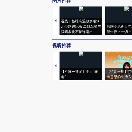
图片推荐
视线｜极端高温致多瑙河
水位跌破纪录 二战沉船与
韩国高温创百年
猛犸象化石接连露出
警告停止一切户
视听推荐
【不唯一答案】不止“养
【特别呈现】寻
老”
有意思的生活方