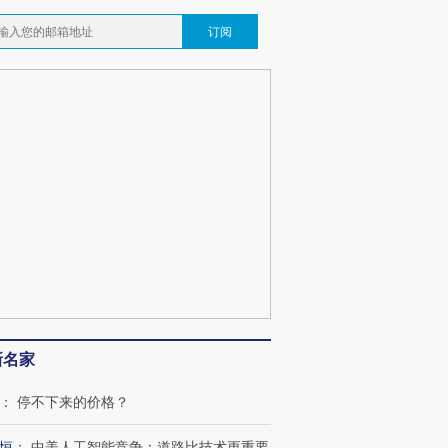
订阅
新名家
：
停不下来的价格？
恒
：
中美人工智能竞争：道路比技术更重要