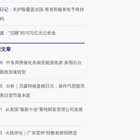
日记
：
长护险覆盖全国 筹资和服务给予将持
码
跨国走私7万
视线｜HYROX的吸金
视线｜被
检体内含3种
术：是什么让中产们甘
泽连斯基密集出访美英 索
度Z世代
波
：
“沉睡”的10万亿元公积金
心“花钱找虐”？
要防空导弹“救急”
育部长拱
新文章
59
中东局势催化东南亚能源焦虑 多国出台
进第四届链博
【商旅对话】华住集团
新政加速转型
技“链”接产
【特别呈现】寻找100种
CFO：不靠规模取胜，华
【特别呈
有意思的生活方式·第三对
住三大增长引擎是什么？
有意思的
05
分析｜贝森特操盘稳日元，操作巧思能否
美日货币基本面
1
从美国“最新十佳”看纯财富管理公司发展
3
火线评论｜广东雷州“特教老师招聘违