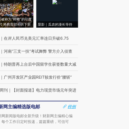
|被称为“蟑螂”的印度
代 将教育部长拱下台
显影｜瓜农的漫长等待
｜
在岸人民币兑美元汇率连日升破6.75
｜
河南“三支一扶”考试舞弊 警方介入侦查
｜
特朗普再上台后中国留学生获签数量大减
｜
广州开发区产业园REIT较发行价“腰斩”
周刊
｜
【封面报道】电力现货市场元年突进
新网主编精选版电邮
样例
新网新闻版电邮全新升级！财新网主编精心编
，每个工作日定时投递，篇篇重磅，可信可
。