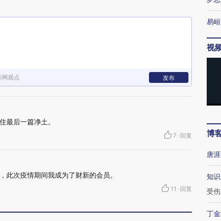
易峘
视
新网观点
发布
住最后一篇净土。
博
7
·
回复
唐涯
，此次疫情期间我成为了财新的会员。
知识
11
·
回复
受伤
丁金