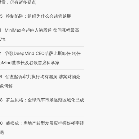
很雷，仍有诸多疑点
05
控制陷阱：组织为什么会越管越胖
1
MiniMax今起纳入港股通 盘间涨幅最高
77%
4
谷歌DeepMind CEO哈萨比斯卸任 转任
epMind董事长及谷歌首席科学家
6
侦查起诉审判执行均有漏洞 涉案财物处
象何解
58
罗兰贝格：全球汽车市场逐渐区域化已成
50
盛松成：房地产转型发展应把握好楼宇经
遇