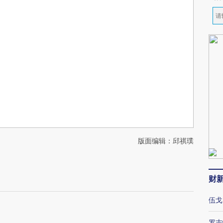
版面编辑：邱祺璞
财
伍戈
罗志