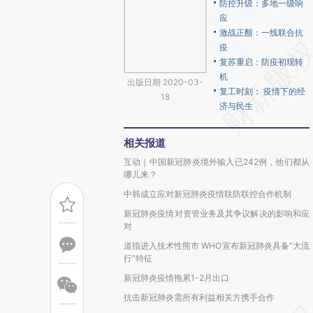
防控升级：多地一级响
应
激战正酣：一线联合抗
疫
复苏重启：防疫初现转
机
出版日期 2020-03-
复工时刻： 疫情下的经
18
济与民生
相关报道
互动｜中国新冠肺炎境外输入已242例，他们都从
哪儿来？
中韩成立应对新冠肺炎疫情联防联控合作机制
新冠肺炎疫情对资管业务及其争议解决的影响和应
对
道指进入技术性熊市 WHO宣布新冠肺炎具备“大流
行”特征
新冠肺炎疫情拖累1-2月出口
抗击新冠肺炎需所有利益相关方携手合作