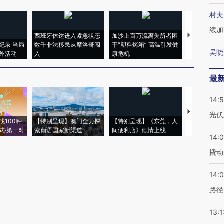
村夫
续加
西班牙休达进入紧急状态
加沙上百万流离失所者困
马航飞行员
纪录 当局
数千非法移民从摩洛哥闯
于“塑料烤箱” 高温引发健
粒摇头丸 尿
吴晓
外活动
入
康危机
毒品
最
14:
【推广】走
光伏
找100种
【特别呈现】澳门全力探
【特别呈现】《东莞，人
会，让数智科
式·第一对
索葡语国家新渠道
间便利店》倾情上线
业
14:
撬动
14:0
路径
13:1