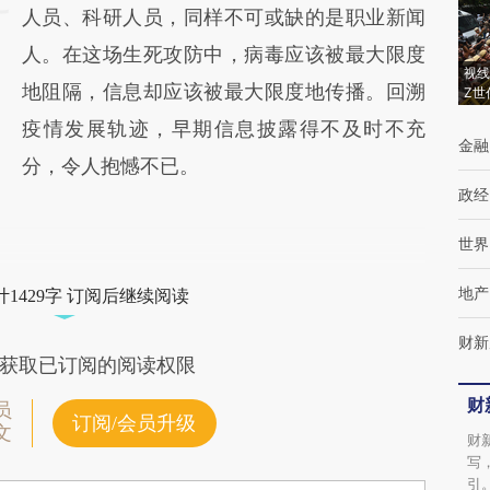
人员、科研人员，同样不可或缺的是职业新闻
人。在这场生死攻防中，病毒应该被最大限度
视线
地阻隔，信息却应该被最大限度地传播。回溯
Z世
疫情发展轨迹，早期信息披露得不及时不充
金融
分，令人抱憾不已。
政经
世界
地产
1429字 订阅后继续阅读
财新
获取已订阅的阅读权限
财
员
订阅/会员升级
文
财
写
引