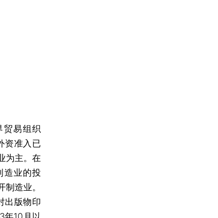
贸易组织
外资准入已
业为主。在
制造业的投
开制造业。
对出版物印
年10月以