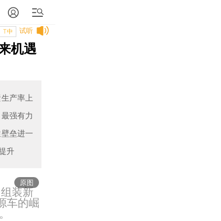
试听
T中
来机遇
素生产率上
了最强有力
性壁垒进一
提升
原图
内组装新
源车的崛
。