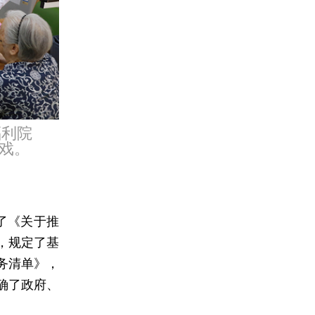
福利院
戏。
了《关于推
，规定了基
务清单》，
确了政府、