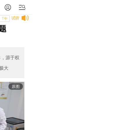
试听
T中
题
异，源于权
极大
原图