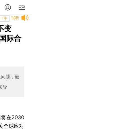
试听
T中
不变
国际合
识问题，最
领导
在2030
事关全球应对