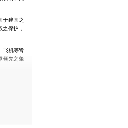
国于建国之
权之保护，
。
、飞机等皆
球领先之肇