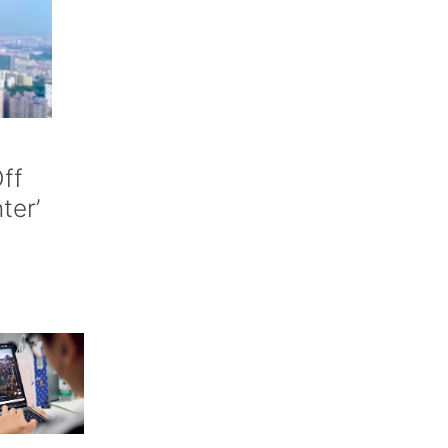
ff
nter’