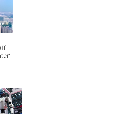
ff
nter’