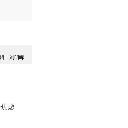
辑：刘明晖
老焦虑