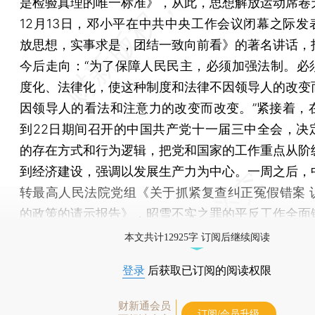
是检验真理的唯一标准》，从此，思想解放运动席卷
12月13日，邓小平在中共中央工作会议闭幕之际发
放思想，实事求是，团结一致向前看》的著名讲话，
今后走向：“为了保障人民民主，必须加强法制。必
度化、法律化，使这种制度和法律不因领导人的改变
因领导人的看法和注意力的改变而改变。”紧接着，在1
到22日期间召开的中国共产党十一届三中全会，决
的存在方式和行为逻辑，把党和国家的工作重点从阶
到经济建设，强调以发展生产力为中心。一周之后，
转最高人民法院党组《关于抓紧复查纠正冤假错案 
的政策的请示报告》，昭雪不实之罪的平反工作全面
本文共计12925字 订阅后继续阅读
登录
后获取已订阅的阅读权限
财新通会员
订阅/会员升级