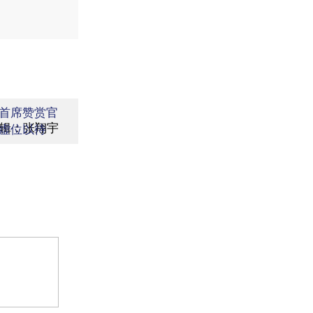
首席赞赏官
辑：张翔宇
虚位以待