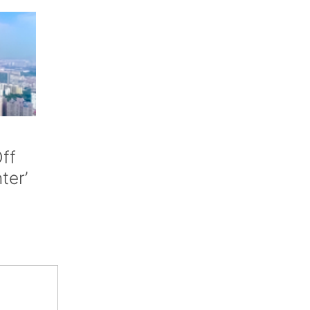
ff
nter’