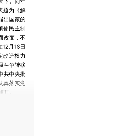
天下。同年
表题为《解
指出国家的
须使民主制
而改变，不
2月18日
定改造权力
级斗争转移
中共中央批
认真落实党
铺开。