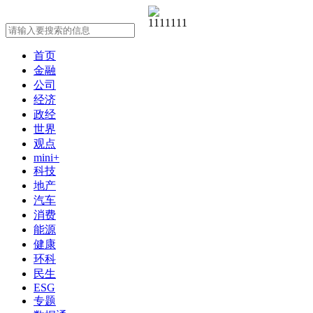
首页
金融
公司
经济
政经
世界
观点
mini+
科技
地产
汽车
消费
能源
健康
环科
民生
ESG
专题