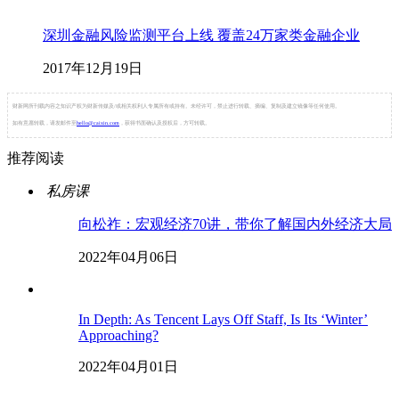
深圳金融风险监测平台上线 覆盖24万家类金融企业
2017年12月19日
财新网所刊载内容之知识产权为财新传媒及/或相关权利人专属所有或持有。未经许可，禁止进行转载、摘编、复制及建立镜像等任何使用。
如有意愿转载，请发邮件至
hello@caixin.com
，获得书面确认及授权后，方可转载。
推荐阅读
私房课
向松祚：宏观经济70讲，带你了解国内外经济大局
2022年04月06日
In Depth: As Tencent Lays Off Staff, Is Its ‘Winter’
Approaching?
2022年04月01日