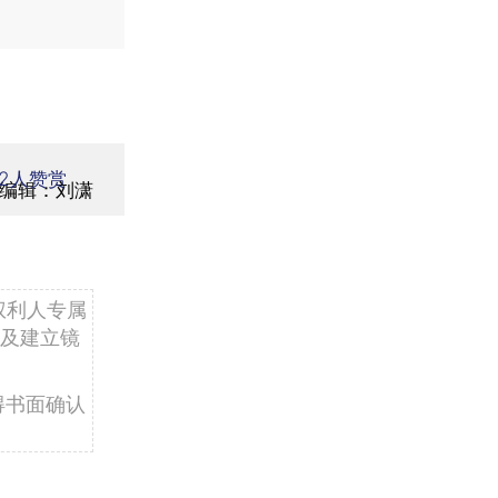
2
人赞赏
编辑：刘潇
权利人专属
及建立镜
得书面确认